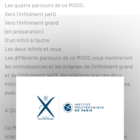
Les quatre parcours de ce MOOC:
Vers l'infiniment petit
Vers l'infiniment grand
(en préparation)
D'un infini à l'autre
Les deux infinis et nous
Les différents parcours de ce MOOC vous montreront
les connaissances et les énigmes de l'infiniment grand
et de l'infiniment petit, les relations que ces deux
infinis entretiennent, et les liens de ces découvertes
avec la société.
A QUI S'ADRESSE CE COURS :
Ce MOOC est destiné aux lycéens de terminale
scientifique et aux étudiants en première année de