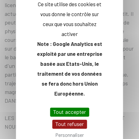
Ce site utilise des cookies et
licence de physique qui veulent découvrir la vision
actuelle de l'infiniment grand et de l'infiniment petit. Il
vous donne le contrôle sur
peut également être exploité par des enseignants de
ceux que vous souhaitez
physique-chimie du secondaire comme support de
activer
cours ou d'études documentaires. Ce MOOC s'appuie
Note : Google Analytics est
sur des notions de physique classique enseignées pour
exploité par une entreprise
le baccalauréat scientifique et attendues en début
basée aux Etats-Unis, le
d'un premier cycle universitaire en physique, en
traitement de vos données
particulier en mécanique classique (énergie, vitesse,
trajectoire, force) et en électromagnétisme (champs
se fera donc hors Union
magnétique et électrique, onde).
Européenne.
DANS LA MÊME SÉRIE:
Tout accepter
LES DEUX INFINIS ET NOUSLES DEUX INFINIS ET
Tout refuser
NOUS
Personnaliser