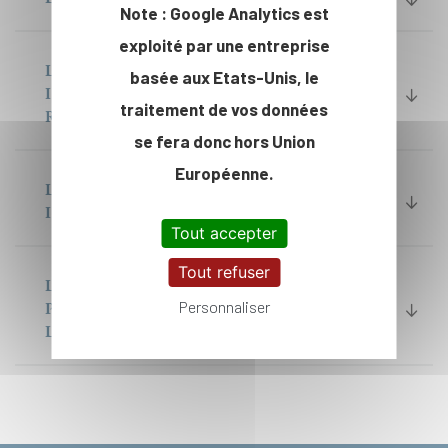
Note : Google Analytics est
exploité par une entreprise
LES BOURSES POUR LES ÉTUDIANTS
basée aux Etats-Unis, le
INTERNATIONAUX EN STAGE DE
traitement de vos données
RECHERCHE (420 000 €)
se fera donc hors Union
Européenne.
LES BOURSES D’EXCELLENCE
INTERNATIONALE (200 000 €)
Tout accepter
Tout refuser
LES PROGRAMMES EN FAVEUR DE LA
Personnaliser
PROMOTION INTERNATIONALE DE
L’ÉCOLE POLYTECHNIQUE (200 000 €)