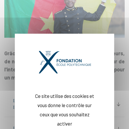
Grâce à la générosité de plus de 3 000 donateurs,
de nombreux projets ont été réalisés en faveur de
l'internationalisation de l'École polytechnique, pour
un montant global de 8,6 millions d'euros.
Ce site utilise des cookies et
LES BOURSES AUX ÉLÈVES
vous donne le contrôle sur
INTERNATIONAUX (7,1 M€)
ceux que vous souhaitez
activer
LES AIDES À LA 4ÈME ANNÉE (700 000 €)