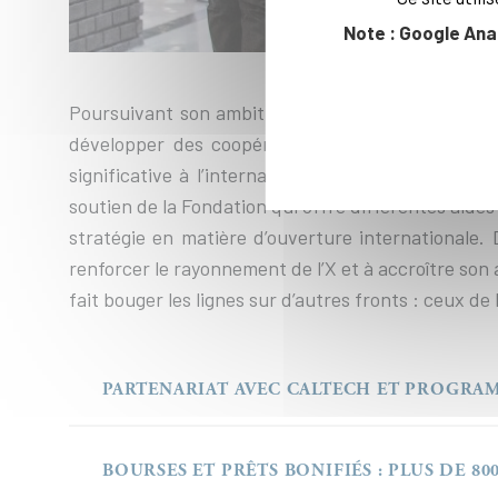
Note : Google Ana
Poursuivant son ambition de figurer parmi les mei
développer des coopérations internationales de 
significative à l’international, les préparant à l
soutien de la Fondation qui offre différentes aide
stratégie en matière d’ouverture internationale
renforcer le rayonnement de l’X et à accroître son 
fait bouger les lignes sur d’autres fronts : ceux de 
PARTENARIAT AVEC CALTECH ET PROGRAMM
BOURSES ET PRÊTS BONIFIÉS : PLUS DE 