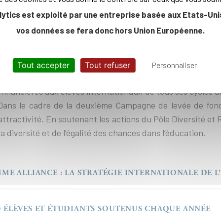
lytics est exploité par une entreprise basée aux Etats-Unis
vos données se fera donc hors Union Européenne.
lleurs établissements mondiaux, l’École polytechnique a 
haut niveau, à attirer les meilleurs talents et à propos
Tout accepter
Tout refuser
Personnaliser
eurs futures responsabilités d’acteurs globaux. Pour attei
s financières aux élèves internationaux de tous ses cycles
. Dans le cadre de la deuxième Campagne de levée de fond
attractivité. En soutenant les actions du Pôle Diversité et 
la diversité et de l’égalité des chances dans l’éducation.
E ALLIANCE : LA STRATÉGIE INTERNATIONALE DE L
800 ÉLÈVES ET ÉTUDIANTS SOUTENUS CHAQUE ANNÉE