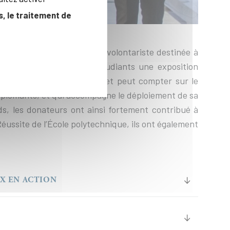
, le traitement de
mis en place une politique volontariste destinée à
er à tous ses élèves et étudiants une exposition
ndre ces objectifs, l’X a pu et peut compter sur le
 diplômants, et qui accompagne le déploiement de sa
s, les donateurs ont ainsi fortement contribué à
Réussite de l’École polytechnique, ils ont également
’X EN ACTION