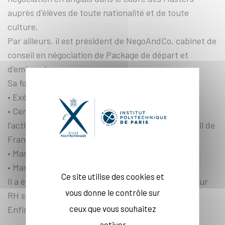
auprès d'élèves de toute nationalité et de toute
culture.
Par ailleurs, il est président de NegoAndCo, cabinet de
conseil en négociation de Package de départ et
d’embauche.
Sa formation est la suivante :
• Exécutive MBA ESCP-Europe
• Certifié en Droit à titre accessoire nécessaire à
l'activité principale - Chambre Ingénierie et Conseil de
France
• Master II Finance Paris X Nanterre
• Master I Fiscalité Paris IX Dauphine
Ce site utilise des cookies et
Il a été pendant de nombreuses années chroniqueur
vous donne le contrôle sur
RH sur France Info
ceux que vous souhaitez
Enfin, il est l'auteur de 3 ouvrages en négociation.
activer