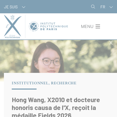
Aller
Panneau de gestion des cookies
JE SUIS
FR
au
contenu
principal
MENU
INSTITUTIONNEL, RECHERCHE
Hong Wang, X2010 et docteure
honoris causa de l'X, reçoit la
médaille Fields 2026