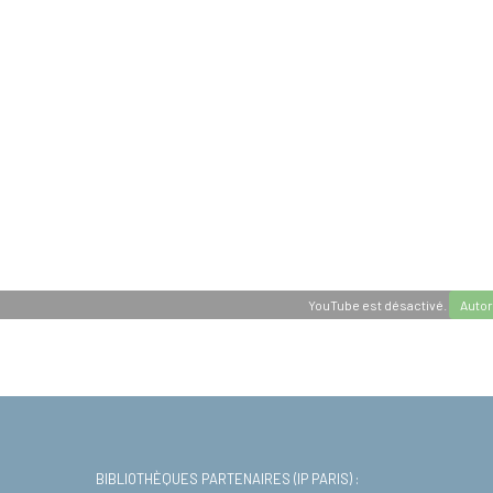
YouTube est désactivé.
Autor
BIBLIOTHÈQUES PARTENAIRES (IP PARIS) :