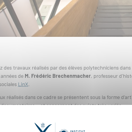
 des travaux réalisés par des élèves polytechniciens dan
e années de
M. Frédéric Brechenmacher
, professeur d'his
sociales
LinX
.
ux réalisés dans ce cadre se présentent sous la forme d’arti
documentaires... et concernent des sujets très variés.
e ces sujets est souvent basée sur les ressources patrimoni
que : cours historiques de l’École, instruments scientifique
s d’archives…