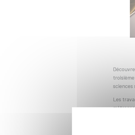
Découvrez
troisièm
sciences 
Les trava
métrages 
L’étude d
Bibliothè
document