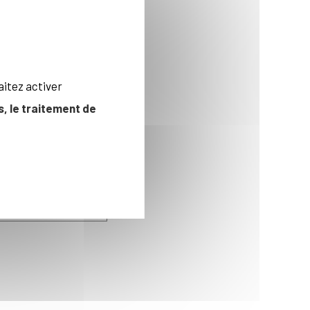
aitez activer
, le traitement de
ar les élèves
es aux expositions