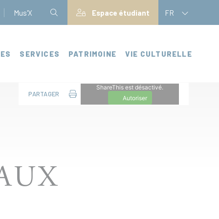
Mus'X
Espace étudiant
FR
CES
SERVICES
PATRIMOINE
VIE CULTURELLE
ShareThis est désactivé.
PARTAGER
Autoriser
VAUX