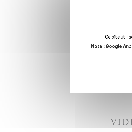
ART
Ce site util
Note : Google Ana
VID