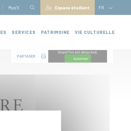
Mus'X
Espace étudiant
FR
CES
SERVICES
PATRIMOINE
VIE CULTURELLE
ShareThis est désactivé.
PARTAGER
Autoriser
RE