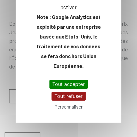
activer
Note : Google Analytics est
Doté d’un montant global de 30 000 €, le prix
exploité par une entreprise
Jean-Louis Gerondeau - Safran récompense des
basée aux Etats-Unis, le
projets technologiques innovants portés par des
traitement de vos données
équipes issues de l’écosystème entrepreneurial de
se fera donc hors Union
l’École polytechnique et de l’Institut Polytechnique
Européenne.
de Paris.
Tout accepter
Informations & Inscriptions
Tout refuser
Personnaliser