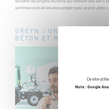
soutenir les projets lauréats qui relèvent des défi
sommes ravis de les encourager avec ce prix Jean-L
GREYN : UNE SOLUTION 
BÉTON ET RÉDUIRE SON
Ce site util
Note : Google Ana