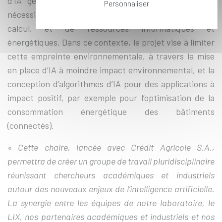
d’IA générative et les larges modèles de langage,
Personnaliser
nécessitent de plus en plus de données, de temps de
calcul, et de ressources informatiques et
énergétiques. Dans ce contexte, le projet vise à limiter
cette empreinte environnementale, à travers la mise
en place d’IA à moindre impact environnemental, et la
conception d’algorithmes d’IA pour des applications à
impact positif, par exemple pour l’optimisation de la
consommation énergétique des bâtiments
(connectés).
« Cette chaire, lancée avec Crédit Agricole S.A.,
permettra de créer un groupe de travail pluridisciplinaire
réunissant chercheurs académiques et industriels
autour des nouveaux enjeux de l’intelligence artificielle.
La synergie entre les équipes de notre laboratoire, le
LIX, nos partenaires académiques et industriels et nos