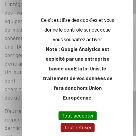
L’intégration dans ces systèmes des raisonnements et
des valeurs issus des connaissances métiers des
Ce site utilise des cookies et vous
équipes opérationnelles permettront la construction
de modèles menant à une prise de décision juste et
donne le contrôle sur ceux que
cohérente vis-à-vis des cas d’usage. Pour atteindre
vous souhaitez activer
une IA de confiance, il s’agira de détecter et de
Note : Google Analytics est
corriger les biais présents dans les données
exploité par une entreprise
d’entraînement et risquant d’être reproduits par l’IA.
basée aux Etats-Unis, le
Un autre point clé sera de développer des modèles
traitement de vos données se
dont on puisse facilement interpréter le
fera donc hors Union
cheminement, et avec un résultat explicable auprès
des utilisateurs.
Européenne.
D’autre part, le projet vise à aboutir à une IA plus
Tout accepter
responsable d’un point de vue environnemental. Les
Tout refuser
dernières technologies, comme les récents modèles