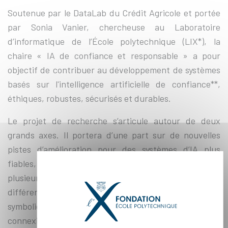
Soutenue par le DataLab du Crédit Agricole et portée
par Sonia Vanier, chercheuse au Laboratoire
d’informatique de l’École polytechnique (LIX*), la
chaire « IA de confiance et responsable » a pour
objectif de contribuer au développement de systèmes
basés sur l'intelligence artificielle de confiance**,
éthiques, robustes, sécurisés et durables.
Le projet de recherche s’articule autour de deux
grands axes. Il portera d’une part sur de nouvelles
pistes d’amélioration pour des systèmes d’IA plus
fiables, à travers une approche hybride entre
plusieurs disciplines et mettant à contribution
différentes communautés de recherche : l’IA
symbolique, la recherche opérationnelle, l’IA
connexionniste et l’apprentissage automatique.