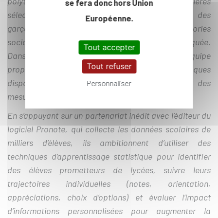
polytechnique, et plus largement pour les filières
se fera donc hors Union
sélectives françaises. La surreprésentation des
Européenne.
garçons, des élèves franciliens et des catégories
sociales les plus favorisées reste encore trop marquée.
Tout accepter
Dans ce contexte, Guillaume Hollard et son équipe
Tout refuser
proposent de mobiliser les connaissances scientifiques
disponibles pour identifier et mettre en œuvre des
Personnaliser
mesures susceptibles d’augmenter la diversité.
En s’appuyant sur un partenariat inédit avec l’éditeur du
logiciel Pronote, qui collecte les données scolaires de
milliers d’élèves, ils ambitionnent d’utiliser des
techniques d’apprentissage statistique pour identifier
des élèves prometteurs de lycées, suivre leurs
trajectoires individuelles (notes, orientation,
appréciations, choix d’options) et évaluer l’impact
d’informations personnalisées pour augmenter la