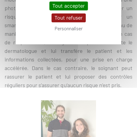
Tout accepter
photographie du grain de beauté, de déterminer un
risque cancéreux. Utilisable directement sur un
Tout refuser
smartphone, l’application permet de tester la peau de
Personnaliser
manière non invasive en moins d’une minute. En cas
de risque avéré, le soignant de proximité alerte le
dermatologue et lui transfère le patient et les
informations collectées, pour une prise en charge
accélérée. Dans le cas contraire, le soignant peut
rassurer le patient et lui proposer des contrôles
réguliers pour s’assurer qu’aucun risque n’est pris.