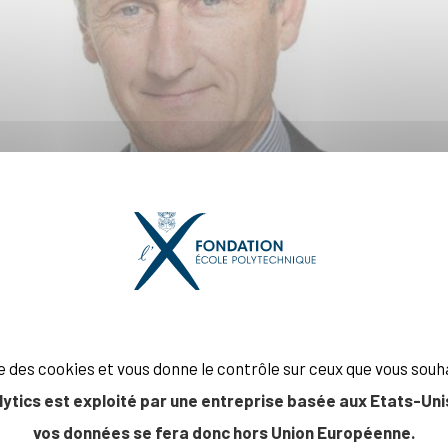
Pierre Debray (X 1984), nouveau Délégué général de la FX
ise des cookies et vous donne le contrôle sur ceux que vous souh
lytics est exploité par une entreprise basée aux Etats-Unis
vos données se fera donc hors Union Européenne.