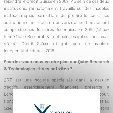
rejoindre le Crédit Suisse en 2009. Au sein de ces deux
institutions, j’ai notamment travaillé sur des modèles
mathématiques permettant de prédire le cours des
actifs financiers, dans un univers qui s’est nettement
complexifié ces dernières décennies. En 2016, j’ai co-
fondé Qube Research & Technologies qui est une
spin-
off
de Crédit Suisse et qui opère de manière
indépendante depuis 2018.
Pourriez-vous nous en dire plus sur Qube Research
& Technologies et ses activités ?
QRT est une société spécialisée dans la gestion
d’actifs, essentiellement financiers, présente à
Londres, Paris, Zurich, Dubaï, Mumbai, Singapour,
Hong Kong et Shanghai. La gestion quantitative est au
cœur de notre métier. Nous développons et utilisons