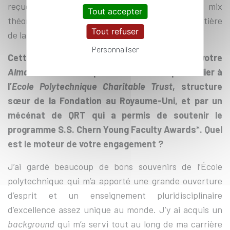
reçue en fait des professionnels avec un bon mix
Tout accepter
théorique et pratique. Dans des métiers à la frontière
Tout refuser
de la recherche, cela est très précieux.
Personnaliser
Cette année, vous avez choisi de soutenir votre
Alma Mater
à la fois par un don à titre particulier à
l’
Ecole Polytechnique Charitable Trust
, structure
sœur de la Fondation au Royaume-Uni, et par un
mécénat de QRT qui a permis de soutenir le
programme S.S. Chern Young Faculty Awards*. Quel
est le moteur de votre engagement ?
J’ai gardé beaucoup de bons souvenirs de l’École
polytechnique qui m’a apporté une grande ouverture
d’esprit et un enseignement pluridisciplinaire
d’excellence assez unique au monde. J’y ai acquis un
background
qui m’a servi tout au long de ma carrière