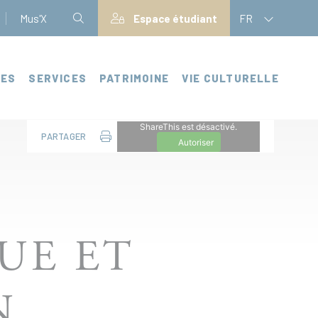
Mus'X
Espace étudiant
FR
CES
SERVICES
PATRIMOINE
VIE CULTURELLE
ShareThis est désactivé.
PARTAGER
Autoriser
UE ET
N