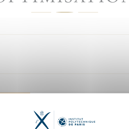
À découvrir —
Analyse numérique et op
Par Grégoire Allaire
Cet ouvrage, issu d’un cours donné à 
structurée et motivante à l’analyse n