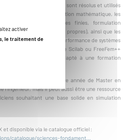
es modèles mathématiques sont résolus et utilisés
ndamentaux de la modélisation mathématique
, les
es équations (différences finies, formulation
aitez activer
 d’évolution ou aux valeurs propres), ainsi que les
, le traitement de
 calcul
pour améliorer la performance de systèmes
des outils logiciels tels que Scilab ou FreeFem++
 livre particulièrement adapté à une formation
tion concrète.
n de licence ou de première année de Master
en
l’ingénieur, mais il peut aussi être une ressource
iciens souhaitant une base solide en simulation
X
et disponible via le catalogue officiel :
itions/catalogue/sciences-fondament…