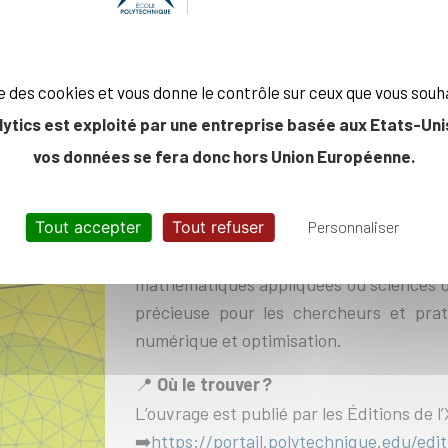
essentielles pour comprendre comment l
en pratique. Il présente les
principes
fo
méthodes numériques pour résoudre d
ise des cookies et vous donne le contrôle sur ceux que vous souh
variationnelle, éléments finis, problèmes
lytics est exploité par une entreprise basée aux Etats-Unis
cadres d’
optimisation
et d’
algorithmes de
modélisés. Des travaux pratiques avec 
vos données se fera donc hors Union Européenne.
accompagnent l’exposé, ce qui rend le
intégrée entre théorie, calcul et applica
Tout accepter
Tout refuser
Personnaliser
Ce texte s’adresse
aux étudiants de fi
mathématiques appliquées ou sciences de 
précieuse pour les chercheurs et prat
numérique et optimisation.
Où le trouver ?
📍
L’ouvrage est publié par
les Éditions de l’
https://portail.polytechnique.edu/ed
➡