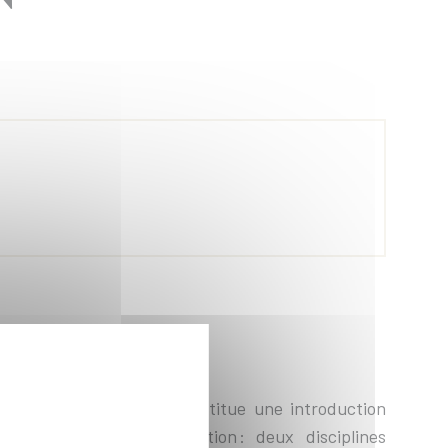
timisation
l’École polytechnique, constitue une
introduction
umérique et à l’optimisation
: deux disciplines