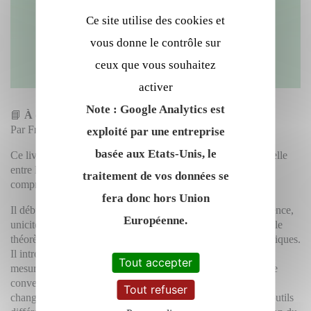
Ce site utilise des cookies et
vous donne le contrôle sur
ceux que vous souhaitez
activer
Note : Google Analytics est
📘
À découvrir —
Calcul différentiel et intégral
Par François Laudenbach
exploité par une entreprise
basée aux Etats-Unis, le
Ce livre, publié aux Éditions de l’X, est une véritable passerelle
entre la rigueur du cours de mathématiques avancées et la
traitement de vos données se
compréhension profonde des mécanismes du calcul.
fera donc hors Union
Il débute par une étude des équations différentielles — existence,
Européenne.
unicité, flot dynamique, puis aborde le calcul différentiel via le
théorème des fonctions implicites et ses applications géométriques.
Il introduit ensuite le calcul intégral dans la perspective de la
Tout accepter
mesure, comprenant la théorie de Lebesgue, les théorèmes de
convergence et le traitement des intégrales multiples (Fubini,
Tout refuser
changement de variables, formule de Stokes) couplés à des outils