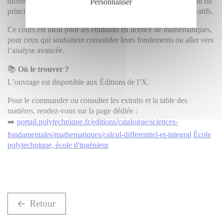
différentiels. Enfin, l’ouvrage conclut par une belle application du
Personnaliser
principe de récurrence de Poincaré dans les systèmes conservatifs.
Ce cours est idéal pour les étudiants en licence de mathématiques,
pour ceux qui souhaitent consolider leurs fondements ou aller vers
l’analyse avancée.
📚
Où le trouver ?
L’ouvrage est disponible aux Éditions de l’X.
Pour le commander ou consulter les extraits et la table des
matières, rendez-vous sur la page dédiée :
➡️
portail.polytechnique.fr/editions/catalogue/sciences-
fondamentales/mathematiques/calcul-differentiel-et-integral
École
polytechnique, école d'ingénieur
Retour