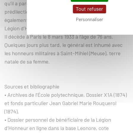
qu’il a parcourus ou rendant hommage à son arme de
Tout refuser
prédilection : l’artillerie [5]. Le 10 juillet 1919, il est
Personnaliser
également élevé à la dignité de Grand Officier de la
Légion d’Honneur.
Il décède à Paris le 8 mars 1933 à l’âge de 76 ans.
Quelques jours plus tard, le général est inhumé avec
les honneurs militaires à Saint-Mihiel (Meuse), terre
natale de sa femme.
Sources et bibliographie
• Archives de l’École polytechnique, Dossier X1A (1874)
et fonds particulier Jean Gabriel Marie Rouquerol
(1874).
• Dossier personnel de bénéficiaire de la Légion
d’Honneur en ligne dans la base Leonore, cote