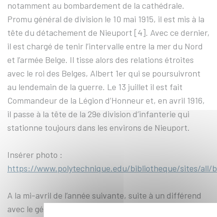
notamment au bombardement de la cathédrale.
Promu général de division le 10 mai 1915, il est mis à la
tête du détachement de Nieuport [4]. Avec ce dernier,
il est chargé de tenir l’intervalle entre la mer du Nord
et l’armée Belge. Il tisse alors des relations étroites
avec le roi des Belges, Albert 1er qui se poursuivront
au lendemain de la guerre. Le 13 juillet il est fait
Commandeur de la Légion d’Honneur et, en avril 1916,
il passe à la tête de la 29e division d’infanterie qui
stationne toujours dans les environs de Nieuport.
Insérer photo :
https://www.polytechnique.edu/bibliotheque/sites/all/
A la mi-avril de l’année suivante, suite à un différend
avec le général Nollet, commandant du 35e corps