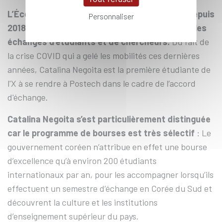
L’École polytechnique et Postech disposent depuis
Personnaliser
2018 d’un accord-cadre facilitant notamment les
échanges d’étudiants et de chercheurs.
Du fait de
la crise COVID qui a gelé les mobilités ces dernières
années, Catalina Negoita est la première étudiante de
l'X à se rendre à Postech dans le cadre de l’accord
d'échange.
Catalina Negoita s’est particulièrement distinguée
car le programme de bourses est très sélectif
: Le
gouvernement coréen n’attribue en effet une bourse
d’excellence qu’à environ 200 étudiants
internationaux par an, pour les accompagner lorsqu’ils
effectuent un semestre d’échange en Corée du Sud et
découvrent la culture et les institutions
d’enseignement supérieur du pays.