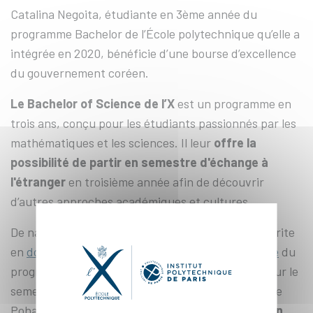
Catalina Negoita, étudiante en 3ème année du
programme Bachelor de l’École polytechnique qu’elle a
intégrée en 2020, bénéficie d’une bourse d’excellence
du gouvernement coréen.
Le Bachelor of Science de l’X
est un programme en
trois ans, conçu pour les étudiants passionnés par les
mathématiques et les sciences. Il leur
offre la
possibilité de partir en semestre d'échange à
l'étranger
en troisième année afin de découvrir
d’autres approches académiques et cultures.
De nationalité roumaine, Catalina Negoita est inscrite
en
double majeure Mathématiques & Informatique
du
programme Bachelor. Elle a décidé de postuler pour le
semestre d’échange à l’université technologique de
Pohang en Corée du Sud (
Postech
).
Spécialisée en