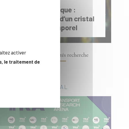
Percée en physique :
démonstration d’un cristal
photonique temporel
aitez activer
Toutes les actualités recherche
, le traitement de
INTERNATIONAL