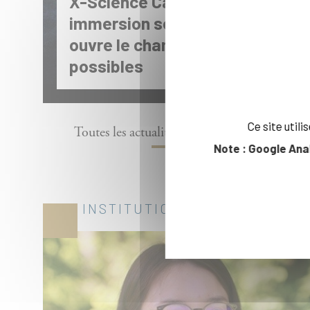
X-Science Camp 2026 : Une
immersion scientifique qui
ouvre le champ des
possibles
Ce site util
Toutes les actualités égalité des chances
Note : Google Ana
INSTITUTIONNEL