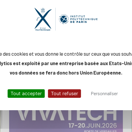
Charles de Gaulle : Angèle
Aux Cousteaux de Conty
(X25) en mission
opérationnelle
ise des cookies et vous donne le contrôle sur ceux que vous souh
Toutes les actualités éducation
lytics est exploité par une entreprise basée aux Etats-Unis
vos données se fera donc hors Union Européenne.
INNOVATION
Tout accepter
Tout refuser
Personnaliser