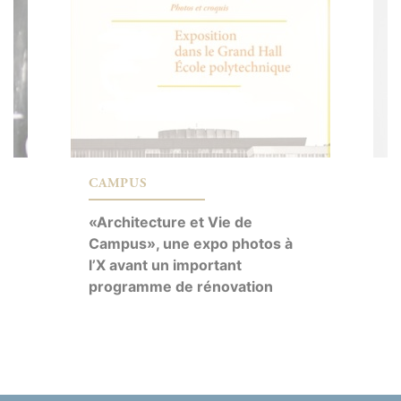
CAMPUS
C
«Architecture et Vie de
R
Campus», une expo photos à
R
l’X avant un important
c
programme de rénovation
a