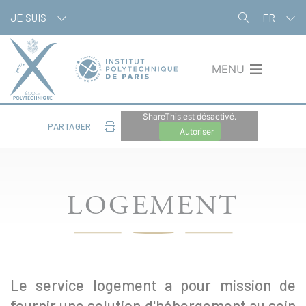
Aller
Panneau de gestion des cookies
JE SUIS
FR
au
contenu
principal
MENU
ShareThis est désactivé.
PARTAGER
Autoriser
LOGEMENT
Le service logement a pour mission de
fournir une solution d'hébergement au sein