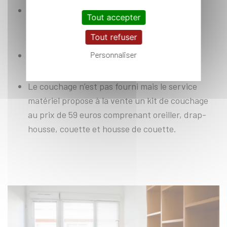
Les charges incluses dans le loyer couvrent
Tout accepter
l'électricité, l'eau, le chauffage, l'internet en
Tout refuser
illimité (via wifi), et l'assurance habitation.
Une laverie est accessible au pied de chaque
Personnaliser
bâtiment.
Le couchage n’est pas fourni mais le service
matériel propose à la vente un kit de couchage
au prix de 59 euros comprenant oreiller, drap-
housse, couette et housse de couette.