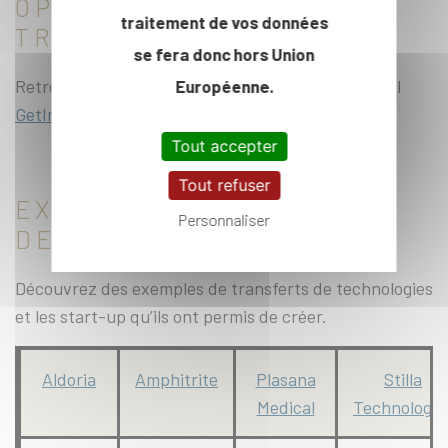
OPPORTUNITÉS DE
traitement de vos données
TRANSFERT
se fera donc hors Union
Retrouvez nos offres de technologies sur le portail
Européenne.
GetInLabs
du Réseau
C.U.R.I.E
.
Tout accepter
Tout refuser
EXEMPLE DE TRANSFERT
Personnaliser
DE TECHNOLOGIES
Découvrez des exemples de transferts de technologies
et les start-up qu’ils ont permis de créer.
Aldoria
Amphitrite
Plasana
Stilla
Medical
Technologie