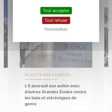
Tout accepter
Tout refuser
Personnaliser
C
ÉGALITÉ DES CHANCES
C
L’X poursuit son action avec
U
d’autres Grandes Écoles contre
i
les biais et stéréotypes de
p
genre
s