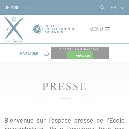
Aller
Panneau de gestion des cookies
JE SUIS
FR
au
contenu
principal
MENU
ShareThis est désactivé.
PARTAGER
Autoriser
PRESSE
Bienvenue sur l’espace presse de l’École
polytechnique. Vous trouverez tous nos