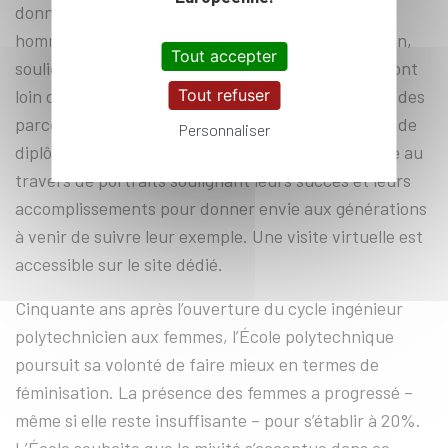
donne à voir comment une École réservée aux
hommes comblait l’absence des femmes en son sein,
Tout accepter
soulignant que les questions d’identité de genre sont
loin d’être nouvelles ; la deuxième met en exergue des
Tout refuser
parcours souvent pionniers et toujours inspirants de
Personnaliser
diplômées et d’étudiantes de l’École polytechnique au
travers de portraits soulignant leurs succès et leurs
accomplissements pour donner envie aux générations
à venir de suivre leur exemple. Une visite virtuelle est
accessible sur le site dédié.
Cinquante ans après l’ouverture du cycle ingénieur
polytechnicien aux femmes, l’École polytechnique
poursuit sa volonté de faire mieux en termes de
féminisation. La présence des femmes a progressé –
même si elle reste insuffisante – pour s’établir à 20%.
L’École souhaite que la mixité s’accentue dans ce