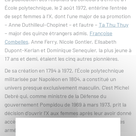
École polytechnique, le 2 août 1972, entérine l’entrée
de sept femmes à l’X, dont l’une major de sa promotion
– Anne Duthilleul-Chopinet – et l’autre –
Ta Thu Thuy
– major des quinze étrangers admis.
Françoise
Combelles
, Anne Ferry, Nicole Gontier, Elisabeth
Dupont-Kerlan et Dominique Senequier, la plus jeune à
17 ans et demi, étaient les cinq autres pionnières.
De sa création en 1794 à 1972, l’École polytechnique
militarisée par Napoléon en 1804, a constitué un
univers presque exclusivement masculin. C’est Michel
Debré qui, comme ministre de la Défense du
gouvernement Pompidou de 1969 à mars 1973, prit la
décision d’ouvrir l’X aux femmes après leur avoir donné
accès au cursus d’officiers généraux dans les forces
armées.