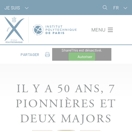
Aller
Panneau de gestion des cookies
JE SUIS
FR
au
contenu
principal
MENU
ShareThis est désactivé.
PARTAGER
Autoriser
IL Y A 50 ANS, 7
PIONNIÈRES ET
DEUX MAJORS