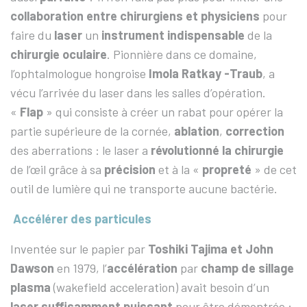
collaboration entre chirurgiens et physiciens
pour
faire du
laser
un
instrument indispensable
de la
chirurgie oculaire
. Pionnière dans ce domaine,
l’ophtalmologue hongroise
Imola Ratkay -Traub
, a
vécu l’arrivée du laser dans les salles d’opération.
«
Flap
» qui consiste à créer un rabat pour opérer la
partie supérieure de la cornée,
ablation
,
correction
des aberrations : le laser a
révolutionné la chirurgie
de l’œil grâce à sa
précision
et à la «
propreté
» de cet
outil de lumière qui ne transporte aucune bactérie.
Accélérer des particules
Inventée sur le papier par
Toshiki Tajima et John
Dawson
en 1979, l’
accélération
par
champ de sillage
plasma
(wakefield acceleration) avait besoin d’un
laser suffisamment puissant
pour être démontrée :