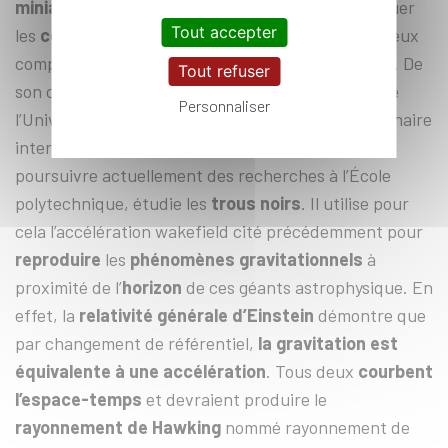
*
miniatures en laboratoire
et tente de reconstituer
Tout accepter
les
conditions primordiales de l’univers
pour mieux
comprendre le
champ magnétique
et son origine. De
Tout refuser
son côté,
Pisin Chen
, professeur de cosmologie de
Personnaliser
l’Université nationale de Taiwan et lauréat de la Chaire
internationale Blaise Pascal qui lui permet de
poursuivre actuellement des recherches à l’École
polytechnique, étudie les
trous noirs
. Il utilise pour
cela l’accélération wakefield cité précédemment pour
reproduire
les
phénomènes gravitationnels
à
proximité de l’
horizon
de ces géants astrophysique. En
effet, la
relativité générale d’Einstein
démontre que
par changement de référentiel,
la gravitation est
équivalente à une accélération
. Tous deux
courbent
l’espace-temps
et devraient produire le
rayonnement de Hawking
nommé rayonnement de