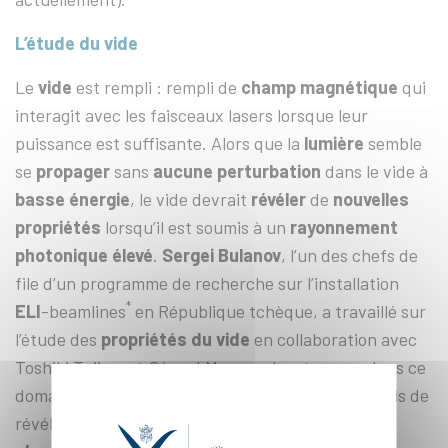
L’étude du vide
Le
vide
est rempli : rempli de
champ magnétique
qui
interagit avec les faisceaux lasers lorsque leur
puissance est suffisante. Alors que la
lumière
semble
se
propager
sans
aucune perturbation
dans le vide à
basse énergie
, le vide devrait
révéler
de
nouvelles
propriétés
lorsqu’il est soumis à un
rayonnement
photonique élevé
.
Sergei Bulanov
, l’un des chefs de
file d’un programme de recherche sur l’installation
*
ELI
-beamlines
en République tchèque, a travaillé sur
l’étude des
propriétés du vide
en collaboration avec
Toshiki Tajima et Gérard Mourou. Les travaux dans ce
domaine de
haute intensité lumineuse
ont permis de
révéler que le
vide
se
comporte
alors comme un