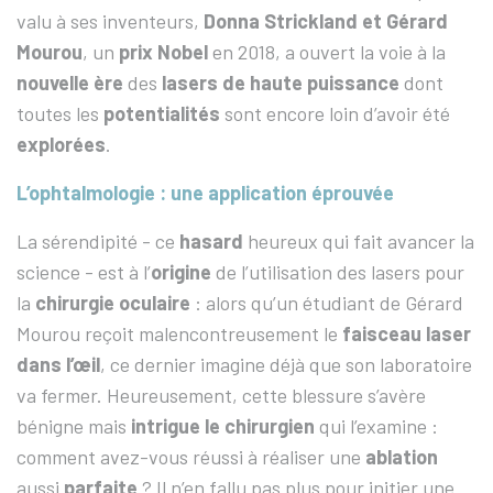
valu à ses inventeurs,
Donna Strickland et Gérard
Mourou
, un
prix Nobel
en 2018, a ouvert la voie à la
nouvelle ère
des
lasers de haute puissance
dont
toutes les
potentialités
sont encore loin d’avoir été
explorées
.
L’ophtalmologie : une application éprouvée
La sérendipité - ce
hasard
heureux qui fait avancer la
science - est à l’
origine
de l’utilisation des lasers pour
la
chirurgie oculaire
: alors qu’un étudiant de Gérard
Mourou reçoit malencontreusement le
faisceau laser
dans l’œil
, ce dernier imagine déjà que son laboratoire
va fermer. Heureusement, cette blessure s’avère
bénigne mais
intrigue le chirurgien
qui l’examine :
comment avez-vous réussi à réaliser une
ablation
aussi
parfaite
? Il n’en fallu pas plus pour initier une