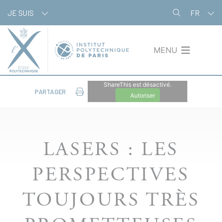
Aller
Panneau de gestion des cookies
JE SUIS
FR
au
contenu
principal
MENU
ShareThis est désactivé.
PARTAGER
Autoriser
LASERS : LES
PERSPECTIVES
TOUJOURS TRÈS