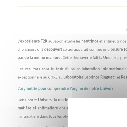
L’
expérience T2K
au Japon étudie les
neutrinos
et antineutrinos
chercheurs ont
découvert
ce qui apparait comme une
brisure f
pas de la même manière
. Cette découverte fait
la Une
de la pre
Ces résultats sont le fruit d’une
collaboration internationale
exceptionnelle au CNRS au
Laboratoire Leprince Ringuet
* et
Res
L’asymétrie pour comprendre l’orgine de notre Univers
Dans notre
Univers
, la
matière prédomine
: c’est d’elle dont
matière et antimatière
ont été créées en
quantité parfaiteme
l’antimatière dans tous les phénomènes, nous devrions retrouv