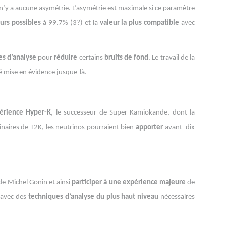
l n’y a aucune asymétrie. L’asymétrie est maximale si ce paramètre
urs possibles
à 99.7% (3?) et la
valeur la plus compatible
avec
es d’analyse
pour
réduire
certains
bruits de fond
. Le travail de la
é mise en évidence jusque-là.
érience Hyper-K
, le successeur de Super-Kamiokande, dont la
naires de T2K, les neutrinos pourraient bien
apporter
avant dix
de Michel Gonin et ainsi
participer à une expérience majeure
de
r avec des
techniques d’analyse du plus haut niveau
nécessaires