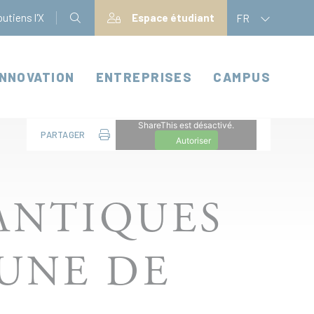
utiens l'X
Espace étudiant
FR
INNOVATION
ENTREPRISES
CAMPUS
ShareThis est désactivé.
PARTAGER
Autoriser
ANTIQUES
UNE DE