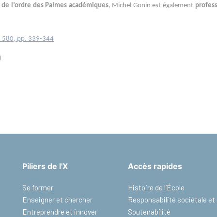
 de l’ordre des Palmes académiques
, Michel Gonin est également
profes
 580, pp. 339-344
)
Piliers de l'X
Accès rapides
Se former
Histoire de l’École
Enseigner et chercher
Responsabilité sociétale e
Entreprendre et innover
Soutenabilité