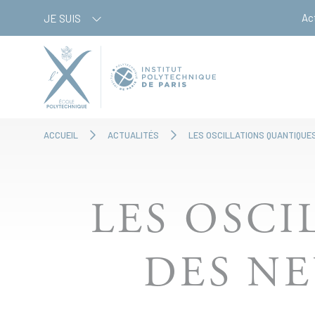
Aller
Panneau de gestion des cookies
Ac
JE SUIS
au
contenu
principal
ACCUEIL
ACTUALITÉS
LES OSCILLATIONS QUANTIQUE
LES OSC
DES N