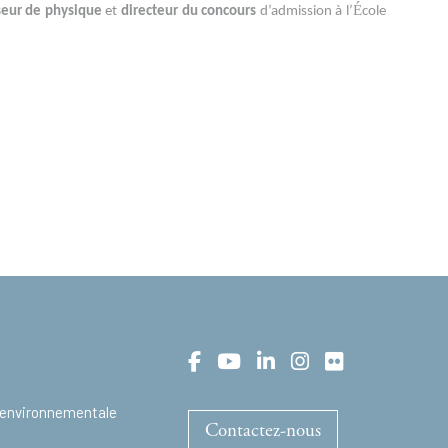
É
seur de physique
et
directeur du concours
d’admission à l’
cole
t environnementale
Contactez-nous