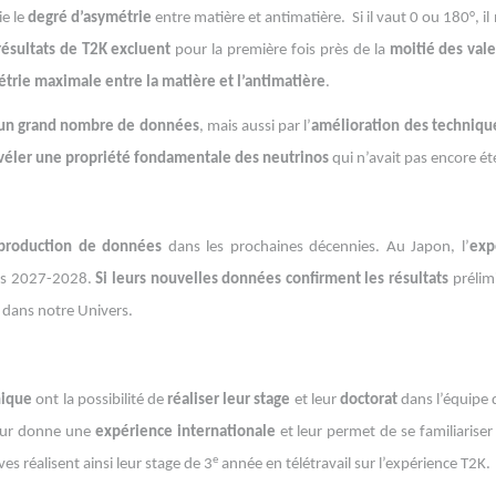
ie le
degré d’asymétrie
entre matière et antimatière. Si il vaut 0 ou 180°, i
résultats de T2K
excluent
pour la première fois près de la
moitié des vale
trie maximale entre la matière et l’antimatière
.
’un grand nombre de données
, mais aussi par l’
amélioration des techniqu
véler une propriété fondamentale
des neutrinos
qui n’avait pas encore ét
production de données
dans les prochaines décennies. Au Japon, l’
exp
nées 2027-2028.
Si leurs nouvelles données confirment les résultats
prélimi
dans notre Univers.
nique
ont la possibilité de
réaliser leur stage
et leur
doctorat
dans l’équipe 
ur donne une
expérience internationale
et leur permet de se familiarise
e
ves réalisent ainsi leur stage de 3
année en télétravail sur l’expérience T2K.