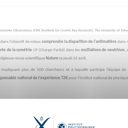
Kamioka Observatory, ICRR (Institute for Cosmic Ray Research), The University of Toky
 dans l’objectif de mieux
comprendre la disparition de l’antimatière
dans 
orte de la symétrie
CP (Charge-Parité)
dans les
oscillations de neutrinos
, 
stigieuse revue scientifique
Nature
ce jeudi 16 avril.
impliquant plus de 500 chercheurs et à laquelle participe l’équipe d
ponsable national de l’expérience T2K
pour l’Institut national de physiqu
 sont faites les nébuleuses, les étoiles, les planètes… Cependant, les scie
nt identiques
. Si l’on s’en tient aux
lois de la physique
qui donnent une
er
aujourd’hui
dans notre Univers
autant de l’une que de l’autre
, ou alors 