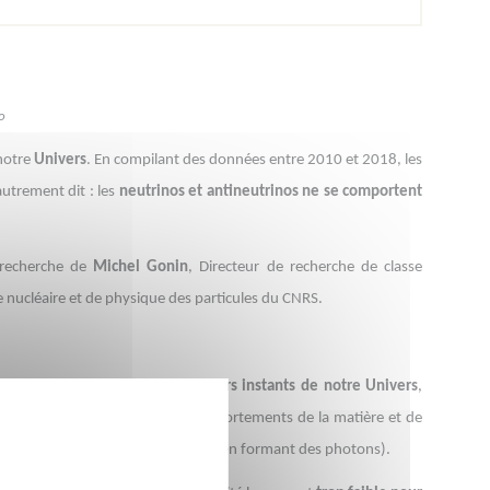
o
notre
Univers
. En compilant des données entre 2010 et 2018, les
autrement dit : les
neutrinos et antineutrinos ne se comportent
e recherche de
Michel Gonin
, Directeur de recherche de classe
e nucléaire et de physique des particules du CNRS.
ntifiques considèrent qu’aux
premiers instants de notre Univers
,
description symétrique
des comportements de la matière et de
aucune des deux (elles s’annihilent en formant des photons).