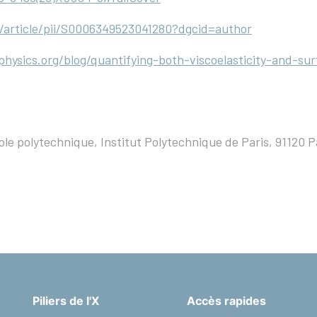
/article/pii/S0006349523041280?dgcid=author
hysics.org/blog/quantifying-both-viscoelasticity-and-sur
e polytechnique, Institut Polytechnique de Paris, 91120 P
Piliers de l'X
Accès rapides