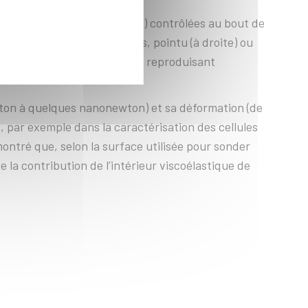
ométrique (en rose et en bleu) contrôlées au bout de
 terminées par deux embouts, pointu (à droite) ou
e d’hydrodynamique (LadHyX*), reproduisant
ewton à quelques nanonewton) et sa déformation (de
 par exemple dans la caractérisation des cellules
ontré que, selon la surface utilisée pour sonder
de la contribution de l’intérieur viscoélastique de