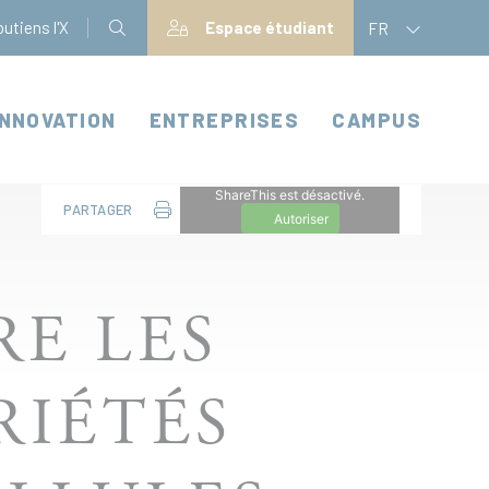
utiens l'X
Espace étudiant
FR
INNOVATION
ENTREPRISES
CAMPUS
ShareThis est désactivé.
PARTAGER
Autoriser
E LES
RIÉTÉS