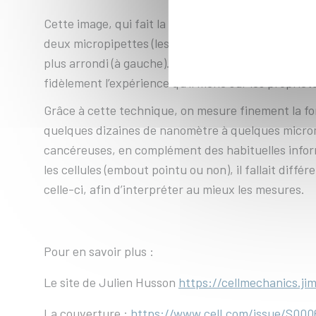
Cette image, qui fait la couverture de la revue Bio
deux micropipettes (les tubes horizontaux). Ces ce
plus arrondi (à gauche). Il s’agit ici d’une vue d’
fidèlement l’expérience qu’il mène sur les propriét
Grâce à cette technique, on mesure finement la fo
quelques dizaines de nanomètre à quelques micromè
cancéreuses, en complément des habituelles informa
les cellules (embout pointu ou non), il fallait diffé
celle-ci, afin d’interpréter au mieux les mesures.
Pour en savoir plus :
Le site de Julien Husson
https://cellmechanics.ji
La couverture :
https://www.cell.com/issue/S000