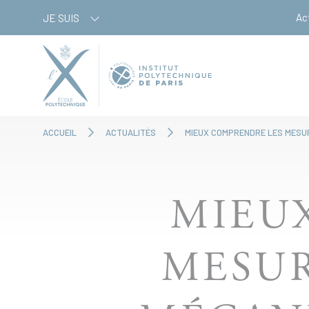
Aller
Panneau de gestion des cookies
Ac
JE SUIS
au
contenu
principal
ACCUEIL
ACTUALITÉS
MIEUX COMPRENDRE LES MESU
MIEU
MESUR