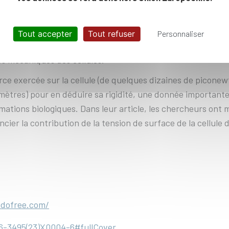
physical Journal, met en scène deux cellules de taille micr
llules sont poussées contre deux tiges en verre verticales
Tout accepter
Tout refuser
Personnaliser
artiste réalisée par Julien Husson, chercheur au Laboratoir
és mécaniques des cellules.
rce exercée sur la cellule (de quelques dizaines de picon
tres) pour en déduire sa rigidité, une donnée importante,
tions biologiques. Dans leur article, les chercheurs ont m
rencier la contribution de la tension de surface de la cellule 
mdofree.com/
6-3495(23)X0004-6#fullCover