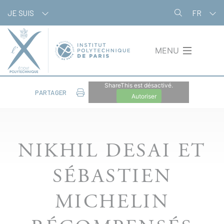
Aller
Panneau de gestion des cookies
JE SUIS
FR
au
contenu
principal
MENU
ShareThis est désactivé.
PARTAGER
Autoriser
NIKHIL DESAI ET
SÉBASTIEN
MICHELIN