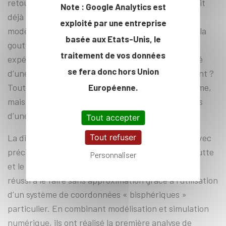
retour la goutte. Ce phénomène de propulsion était
Note : Google Analytics est
déjà bien compris des scientifiques, mais tous les
exploité par une entreprise
modèles théoriques considéraient jusqu’alors que la
basée aux Etats-Unis, le
goutte nageait dans un fluide infini. Or, dans les
traitement de vos données
expériences, elles se trouvent toujours à proximité
se fera donc hors Union
d’une paroi. Est-ce que le modèle devient inopérant ?
Toute la communauté avait conscience du problème,
Européenne.
mais celui-ci est plus difficile à résoudre que le cas
d’une simple goutte sphérique.
Tout accepter
Tout refuser
La difficulté réside dans le fait qu’il faut décrire avec
précision ce qu’il se passe à l’interface entre la goutte
Personnaliser
et le liquide. Nikhil Desai et Sébastien Michelin ont
réussi à le faire sans approximation grâce à l’utilisation
d’un système de coordonnées « bisphériques »
particulier. En combinant modélisation et simulation
numérique, ils ont réalisé la première analyse de