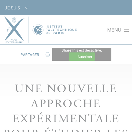
Aller
Panneau de gestion des cookies
JE SUIS
au
contenu
principal
MENU
ShareThis est désactivé.
PARTAGER
Autoriser
UNE NOUVELLE
APPROCHE
EXPÉRIMENTALE