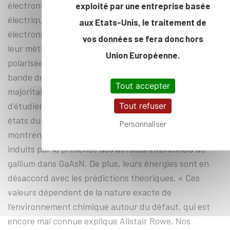
électronique dépendait du spin. A l’image de la charge
exploité par une entreprise basée
électrique, le spin est une propriété intrinsèque des
aux Etats-Unis, le traitement de
électrons, qui ne peut prendre que deux valeurs. Avec
vos données se fera donc hors
leur méthode pol-PICTS utilisant de la lumière
Union Européenne.
polarisée circulairement, les électrons passant de la
bande de valence à la bande de conduction étaient
Tout accepter
majoritairement d’un spin donné, ce qui a permis
d’étudier finement comment la recombinaison via les
Tout refuser
états du gap était sensible au spin. Les résultats
Personnaliser
montrent qu’il n’y a pas qu’un seul mais trois états
induits par la présence des défauts interstitiels de
gallium dans GaAsN. De plus, leurs énergies sont en
désaccord avec les prédictions théoriques. « Ces
valeurs dépendent de la nature exacte de
l’environnement chimique autour du défaut, qui est
encore mal connue explique Alistair Rowe. Nos