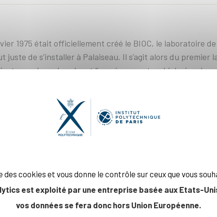
vier 1975 était officiellement créé le BIOC, le laboratoire de
t juste de s’installer à Palaiseau. Il s’agit alors du premier l
’instaurer la recherche et l’enseignement en biologie, plus
es déjà fortes de l’X comme la chimie, la physique et les 
rche CNRS au BIOC.
re Waller, Sylvain Blanquet, Andrea Parmeggiani montent 
mmun : les mécanismes de décodage des ARN messagers qui
ismes vivants. Il faut s’intéresser pour cela aux molécules 
moléculaire est alors toute récente car la structure en doubl
50 et le code génétique lui-même n’a été décrypté que dan
ise des cookies et vous donne le contrôle sur ceux que vous souh
lytics est exploité par une entreprise basée aux Etats-Unis
génétique aux protéines
vos données se fera donc hors Union Européenne.
utes les cellules vivantes, dont celles de notre organisme, 