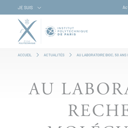
Aller
Panneau de gestion des cookies
Ac
JE SUIS
au
contenu
principal
ACCUEIL
ACTUALITÉS
AU LABORATOIRE BIOC, 50 ANS
AU LABORA
RECHE