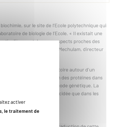
 biochimie, sur le site de l’Ecole polytechnique qui
aboratoire de biologie de l’Ecole. « Il existait une
 particulièrement dans ses aspects proches des
mathématiques» explique Yves Mechulam, directeur
des équipes dans ce laboratoire autour d’un
 permettent la fabrication des protéines dans
à la base du déchiffrage du code génétique. La
e hélice de l’ADN n’a été élucidée que dans les
s les années 1960.
aitez activer
, le traitement de
se déroule le processus de traduction de cette