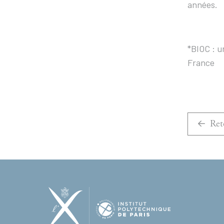
années.
*BIOC : u
France
Ret