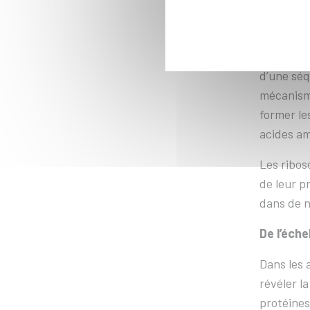
informati
indispens
l’oxygène
d’une séq
mécanisme
former le
acides am
Les ribos
de leur p
dans de n
De l’éche
Dans les 
révéler l
protéines