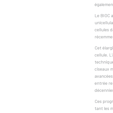
également
Le BIOC a
unicellul
cellules 
récemment
Cet élarg
cellule. 
technique
ciseaux m
avancées 
entrée re
décennies
Ces progr
tant les 