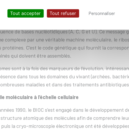
on génétique en protéines » explique Emmanuelle Schmitt, l
Tout accepter
Tout refuser
Personnaliser
ables à la vie car elles remplissent la plupart des fonction
 dans le sang. La première étape de ce processus consiste 
uence de bases nucléotidiques (A, C, G et U). Ce message 
 complexe par une véritable machine moléculaire, le ribos
s protéines. C’est le code génétique qui fournit la corresp
inés qui doivent être assemblés.
omes sont à la fois des marqueurs de l’évolution, intéressa
résence dans tous les domaines du vivant (archées, bactérie
ombreuses maladies et dans des traitements antibiotiques
lle moléculaire à l’échelle cellulaire
années 1990, le BIOC s’est engagé dans le développement de 
a structure atomique des molécules afin de comprendre leur
 puis la cryo-microscopie électronique ont été développées