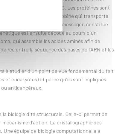
’actuelle directrice du BIOC. Les protéines sont
s cellulaires, comme l’hémoglobine qui transporte
en la copie de l’ADN en ARN messager, constitué
génétique est ensuite décodé au cours d’un
ome, qui assemble les acides aminés afin de
ondance entre la séquence des bases de l’ARN et les
nts à étudier d’un point de vue fondamental du fait
s et eucaryotes) et parce qu’ils sont impliqués
 ou anticancéreux.
la biologie dite structurale. Celle-ci permet de
 mécanisme d’action. La cristallographie des
. Une équipe de biologie computationnelle a