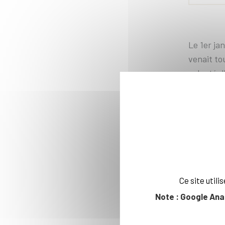
Le 1er jan
venait tou
volonté d
disciplin
de reche
Jean-Pier
thème co
les organ
biologie 
années 19
Ce site util
Note : Google Ana
Du code 
« Dans to