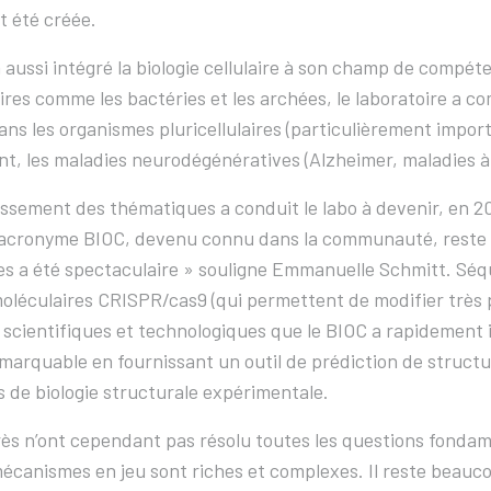
 été créée.
 aussi intégré la biologie cellulaire à son champ de compét
aires comme les bactéries et les archées, le laboratoire a
dans les organismes pluricellulaires (particulièrement impor
, les maladies neurodégénératives (Alzheimer, maladies à 
issement des thématiques a conduit le labo à devenir, en 202
L’acronyme BIOC, devenu connu dans la communauté, reste i
s a été spectaculaire » souligne Emmanuelle Schmitt. Séq
oléculaires CRISPR/cas9 (qui permettent de modifier très
scientifiques et technologiques que le BIOC a rapidement inté
marquable en fournissant un outil de prédiction de structur
 de biologie structurale expérimentale.
ès n’ont cependant pas résolu toutes les questions fondame
mécanismes en jeu sont riches et complexes. Il reste beauc