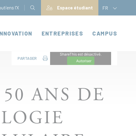
utiens l'X
Espace étudiant
FR
INNOVATION
ENTREPRISES
CAMPUS
ShareThis est désactivé.
PARTAGER
Autoriser
 50 ANS DE
OLOGIE