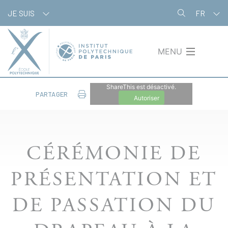
Aller
Panneau de gestion des cookies
JE SUIS
FR
au
contenu
principal
MENU
ShareThis est désactivé.
PARTAGER
Autoriser
CÉRÉMONIE DE
PRÉSENTATION ET
DE PASSATION DU