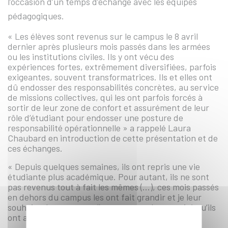
l’occasion d’un temps d’échange avec les équipes
pédagogiques.
« Les élèves sont revenus sur le campus le 8 avril
dernier après plusieurs mois passés dans les armées
ou les institutions civiles. Ils y ont vécu des
expériences fortes, extrêmement diversifiées, parfois
exigeantes, souvent transformatrices. Ils et elles ont
dû endosser des responsabilités concrètes, au service
de missions collectives, qui les ont parfois forcés à
sortir de leur zone de confort et assurément de leur
rôle d’étudiant pour endosser une posture de
responsabilité opérationnelle » a rappelé Laura
Chaubard en introduction de cette présentation et de
ces échanges.
« Depuis quelques semaines, ils ont repris une vie
étudiante plus académique. Pour autant, ils ne sont
pas revenus tout à fait les mêmes (…), ces mois passés
en dehors du campus les ont fait grandir et je leur
souhaite de conserver l’ouverture et la maturité qu’ils
ont acquis lors de ce stage », a-t-elle ajouté.