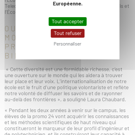
Européenne.
Telecom Paris, l’ENSTA, l’ENSAE, Télécom SudParis et
l’École Nationale des Ponts et Chaussées.
Tout accepter
OUVERTURE SUR LE
Tout refuser
MONDE, EXIGENCE ET
Personnaliser
PROFONDE
BIENVEILLANCE
« Cette diversité est une formidable richesse, c’est
une ouverture sur le monde qui les aidera à trouver
leur place et leur voix. L’internationalisation de notre
école est le fruit d’une politique volontariste et reflète
notre volonté de diffuser les savoirs et de rayonner
au-delà des frontières », a souligné Laura Chaubard.
« Pendant les deux années à venir sur le campus, les
élèves de la promo 24 vont acquérir les connaissances
et les méthodes scientifiques de haut niveau qui
constitueront le marqueur de leur profil d’ingénieur et
de polytechnicien, et ils construiront leur capacité à