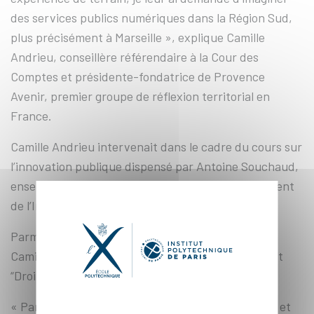
des services publics numériques dans la Région Sud,
plus précisément à Marseille », explique Camille
Andrieu, conseillère référendaire à la Cour des
Comptes et présidente-fondatrice de Provence
Avenir, premier groupe de réflexion territorial en
France.
Camille Andrieu intervenait dans le cadre du cours sur
l’innovation publique dispensé par Antoine Souchaud,
enseignant-chercheur au Département Management
de l’Innovation et Entrepreneuriat (MIE) de l’X.
Parmi les réalisations des élèves-polytechniciens,
Camille Andrieu a particulièrement retenu le projet
“Droit aux poubelles (DAP)”.
« Partant des chiffres alarmants de la production et