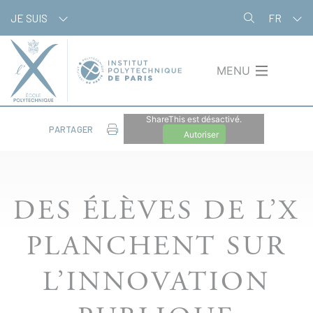
Aller
Panneau de gestion des cookies
JE SUIS
FR
au
contenu
principal
MENU
ShareThis est désactivé.
PARTAGER
Autoriser
DES ÉLÈVES DE L’X
PLANCHENT SUR
L’INNOVATION