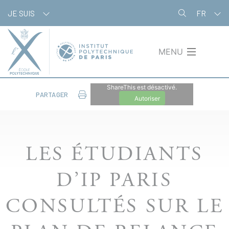
Aller
Panneau de gestion des cookies
JE SUIS
FR
au
contenu
principal
MENU
ShareThis est désactivé.
PARTAGER
Autoriser
LES ÉTUDIANTS
D’IP PARIS
CONSULTÉS SUR LE