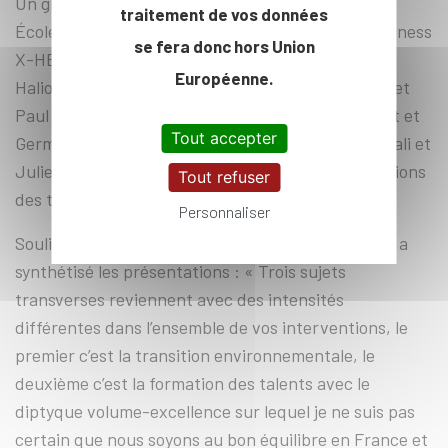
Un groupe de huit étudiants issus de chacune des
traitement de vos données
Écoles - Inès Benito (MSc&T Data Science for Business
se fera donc hors Union
X-HEC), Thomas François-Poncet (X19), Naomie
Européenne.
Halioua (MSc&T Artificial Intelligence, X-IP Paris) et
Paul Contamin (ENSAE Paris-IP Paris) ; Gaël Blivet et
Tout accepter
Germain L'Hostis (ESPCI – PSL) ; Julien Cohen-Scali et
Julien Loctaux (EPITA) – ont présenté les conclusions
Tout refuser
des travaux au secrétaire d’Etat.
Personnaliser
Soulignant la richesse des contributions, Cédric O a
synthétisé les présentations : « Trois sujets
transverses reviennent avec des intensités
différentes dans l’ensemble de vos interventions, le
premier c’est la transition environnementale, le
deuxième c’est la formation des talents avec le
diptyque volume-excellence sur lequel je ne suis pas
certain que nous soyons au bon équilibre en France et