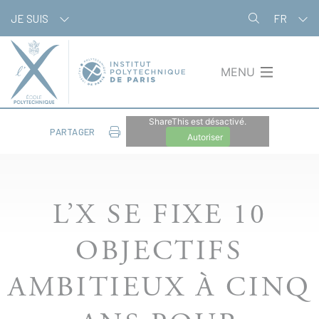
Aller
Panneau de gestion des cookies
JE SUIS
FR
au
contenu
principal
MENU
ShareThis est désactivé.
PARTAGER
Autoriser
L’X SE FIXE 10
OBJECTIFS
AMBITIEUX À CINQ