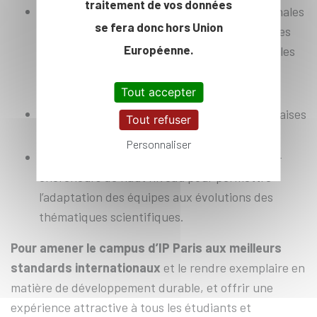
traitement de vos données
équilibrer davantage les relations internationales
se fera donc hors Union
avec les universités partenaires accueillant les
Européenne.
étudiants dans leurs parcours et pérenniser les
flux avec les partenaires stratégiques de l’X
notamment en Europe
Tout accepter
maintenir l’attractivité des formations françaises
Tout refuser
d’ingénierie
Personnaliser
attirer et entretenir un vivier d’enseignants-
chercheurs de haut niveau pour permettre
l’adaptation des équipes aux évolutions des
thématiques scientifiques.
Pour amener le campus d’IP Paris aux meilleurs
standards internationaux
et le rendre exemplaire en
matière de développement durable, et offrir une
expérience attractive à tous les étudiants et