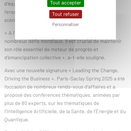
Tout accepter
d'équipe pour promouvoir l'excellence de
l'enseignement et de la recherche français sur la
Tout refuser
scène mondiale », a poursuivi Laura Chaubard
Personnaliser
« A l'heure où la science est confrontée à de
nombreux défis mondiaux, il est crucial de maintenir
son rôle essentiel de moteur de progrès et
d'émancipation collective », a-t-elle souligné.
Avec une nouvelle signature « Leading the Change,
Driving the Business », Paris-Saclay Spring 2025 a été
l’occasion de nombreux rends-vous d’affaires et a
proposé des conférences thématiques, animées par
plus de 80 experts, sur les thématiques de
l’Intelligence Artificielle, de la Santé, de l’Énergie et du
Quantique.