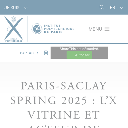
Aller
Panneau de gestion des cookies
JE SUIS
FR
au
contenu
principal
MENU
ShareThis est désactivé.
PARTAGER
Autoriser
PARIS-SACLAY
SPRING 2025 : L’X
VITRINE ET