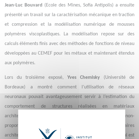
Jean-Luc Bouvard
(Ecole des Mines, Sofia Antipolis) a ensuite
présenté un travail sur la caractérisation mécanique en traction
et compression et la modélisation numérique de mousses
polymères viscoplastiques. La modélisation repose sur des
calculs éléments finis avec des méthodes de fonctions de niveau
développées au CEMEF pour les métaux et maintenant étendus
aux polymères.
Lors du troisième exposé,
Yves Chemisky
(Université de
Bordeaux) a montré comment l’utilisation de réseaux
neuronaux pouvait avantageusement servir à l’estimation du
comportement de structures réalisées en matériaux
architecturés. Dans le cadre de chargements non-
proportionnels, le comportement de cellules élémentaires
architecturées est estimé par un double réseau neuronal qui est