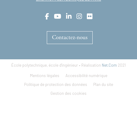
Contactez-nous
École polytechnique, école d'ingénieur • Réalisation
Net.Com
2021
Footer
Mentions légales
Accessibilité numérique
menu
Politique de protection des données
Plan du site
Gestion des cookies