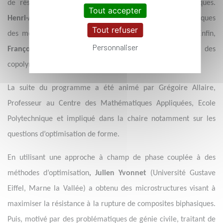
de réservoirs à hydrogène en composites thermoplastiques.
Tout accepter
Henri-Alexandre Cayzac
a discuté des propriétés mécaniques
Tout refuser
des mousses polyamides thermoplastiques élastomères. Enfin,
Personnaliser
François Bargain
a présenté les hautes performances des
copolymères PEBAX®.
La suite du programme a été animé par Grégoire Allaire,
Professeur au Centre des Mathématiques Appliquées, Ecole
Polytechnique et impliqué dans la chaire notamment sur les
questions d’optimisation de forme.
En utilisant une approche à champ de phase
couplée
à des
méthodes d’optimisation
, Julien Yvonnet
(Université Gustave
Eiffel, Marne la Vallée) a obtenu des microstructures visant à
maximiser la résistance à la rupture de composites biphasiques.
Puis, motivé par des problématiques de génie civile, traitant de