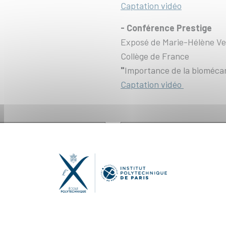
Captation vidéo
- Conférence Prestige
Exposé de
Marie-Hélène Ve
Collège de France
"
Importance de la biomécan
Captation vidéo
gie sont disponibles ici !
Tous les événements 
RTEMENT