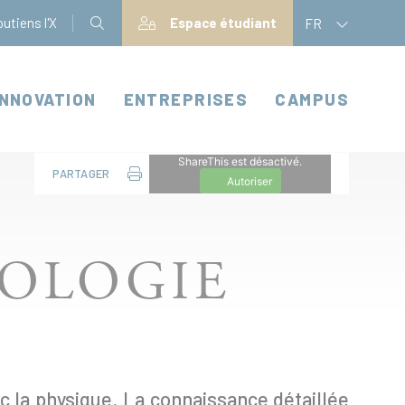
utiens l'X
Espace étudiant
FR
INNOVATION
ENTREPRISES
CAMPUS
ShareThis est désactivé.
PARTAGER
Autoriser
IOLOGIE
ec la physique. La connaissance détaillée