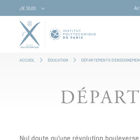
Aller
Panneau de gestion des cookies
Ac
JE SUIS
au
contenu
principal
ACCUEIL
ÉDUCATION
DÉPARTEMENTS D’ENSEIGNEMEN
DÉPART
Nul doute qu'une révolution bouleverse l