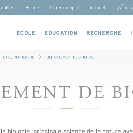
tualités
Presse
Offres d'emploi
Intranet
Je so
ÉCOLE
ÉDUCATION
RECHERCHE
T ET DE RECHERCHE
DÉPARTEMENT DE BIOLOGIE
EMENT DE B
a biologie, principale science de la nature av