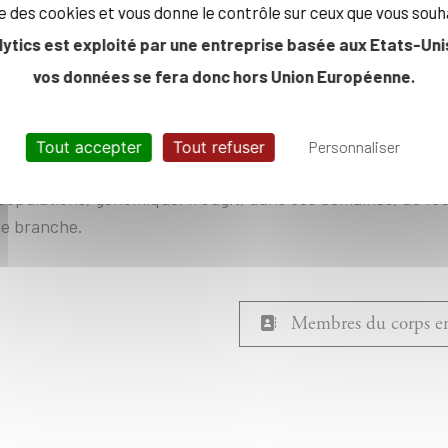
évoient, pour tous, une mise à niveau en biologie molécula
ise des cookies et vous donne le contrôle sur ceux que vous souh
er sans difficultés aux autres enseignements du départeme
lytics est exploité par une entreprise basée aux Etats-Unis
2, en Biologie Cellulaire, sur les Pathologies et Stratégies
vos données se fera donc hors Union Européenne.
logie, qui est une introduction à la démarche expérimentale 
ves qui veulent explorer les propriétés du vivant de maniè
Tout accepter
Tout refuser
Personnaliser
ganismes : génétique, reproduction, clonage, architecture et
ulations, génomique. Il s'agit, dans ces domaines, de fou
te branche.
Membres du corps en