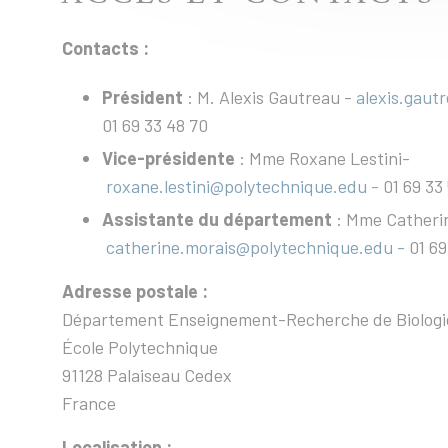
Contacts :
Président
: M. Alexis Gautreau -
alexis.gaut
01 69 33 48 70
Vice-présidente
: Mme Roxane Lestini-
roxane.lestini@polytechnique.edu
-
01 69 33
Assistante du département
: Mme Catheri
catherine.morais@polytechnique.edu
-
01 69
Adresse postale :
Département Enseignement-Recherche de Biologi
École Polytechnique
91128 Palaiseau Cedex
France
Localisation :