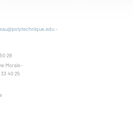
reau@polytechnique.edu
-
 50 28
ne Morais-
 33 40 25
e