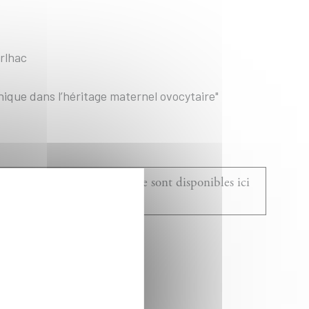
rlhac
ique dans l’héritage maternel ovocytaire"
du Département de Biologie sont disponibles ici
!