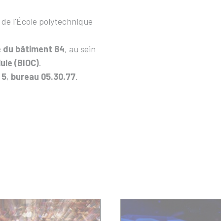
de l'École polytechnique
e du bâtiment 84
, au sein
lule (BIOC)
.
 5
,
bureau 05.30.77
.