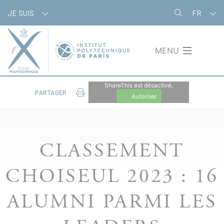
Aller
Panneau de gestion des cookies
JE SUIS
FR
au
contenu
principal
MENU
ShareThis est désactivé.
PARTAGER
Autoriser
CLASSEMENT
CHOISEUL 2023 : 16
ALUMNI PARMI LES