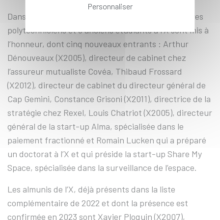
Personnaliser
Dans la liste complémentaire de 100 profils, 4 autres
polytechniciens et 5 anciens étudiants à l’X sont mis à
l’honneur, dont cinq nouveaux entrants : Arthur
Dénouveaux (X2005), directeur de cabinet chez
l’assureur mutualiste Covéa, Thibaud Frossard
(X2012), directeur de cabinet du directeur général de
Cap Gemini, Constance Grisoni (X2011), directrice de la
stratégie chez Rexel, Louis Chatriot (X2005), directeur
général de la start-up Alma, spécialisée dans le
paiement fractionné et Romain Lucken qui a préparé
un doctorat à l’X et qui préside la start-up Share My
Space, spécialisée dans la surveillance de l’espace.
Les almunis de l’X, déjà présents dans la liste
complémentaire de 2022 et dont la présence est
confirmée en 2023 sont Xavier Ploquin (X2007),