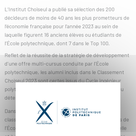
L’Institut Choiseul a publié sa sélection des 200
décideurs de moins de 40 ans les plus prometteurs de
l’économie française pour l’année 2023 au sein de
laquelle figurent 16 anciens élèves ou étudiants de
l’École polytechnique, dont 7 dans le Top 100.
Reflet de la réussite de la stratégie de développement
d’une offre multi-cursus conduite par l’École
polytechnique, les alumni inclus dans le Classement
Choiseul 2023 sont certes issus du Cycle ingénieur
polytechnicien mais aussi du programme MSc&T ou
détenteurs d’un doctorat de l’X.
Dans les 100 premiers profils mis en avant par le
classement Choiseul, 7 anciens élèves et étudiants de
l’École sont identifiés pour leur contribution actuelle