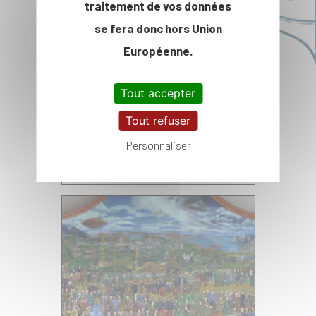
traitement de vos données
se fera donc hors Union
Européenne.
Tout accepter
Les Grands donateurs et
Tout refuser
les entreprises
Personnaliser
mécènes