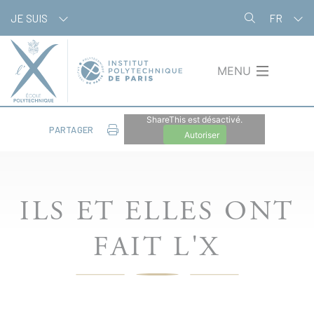
Aller
Panneau de gestion des cookies
JE SUIS
FR
au
contenu
principal
MENU
ShareThis est désactivé.
PARTAGER
Autoriser
ILS ET ELLES ONT
FAIT L'X