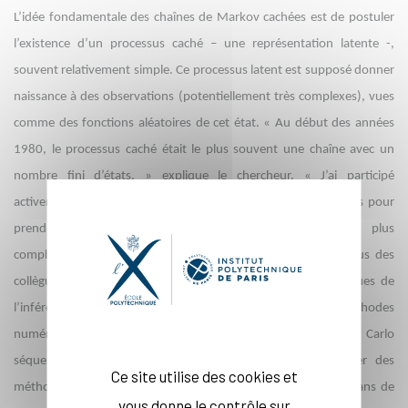
L’idée fondamentale des chaînes de Markov cachées est de postuler
l’existence d’un processus caché – une représentation latente -,
souvent relativement simple. Ce processus latent est supposé donner
naissance à des observations (potentiellement très complexes), vues
comme des fonctions aléatoires de cet état. « Au début des années
1980, le processus caché était le plus souvent une chaîne avec un
nombre fini d’états. » explique le chercheur. « J’ai participé
activement à la généralisation des chaînes de Markov cachées pour
prendre en compte des dynamiques latentes beaucoup plus
complexes. Avec mes étudiants, aujourd’hui souvent devenus des
collègues, nous avons à la fois développé les bases théoriques de
l’inférence de tels modèles, mais aussi proposé des méthodes
numériques très innovantes : les méthodes de Monte Carlo
séquentielles ». Ces approches permettent de développer des
Ce site utilise des cookies et
méthodes de « filtrage non-linéaires » utilisées aujourd’hui dans de
vous donne le contrôle sur