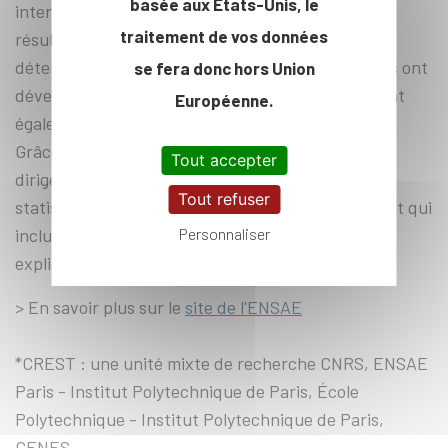
basée aux Etats-Unis, le
interdisciplinaire pour expliquer la variance des
traitement de vos données
résultats sociaux en tenant compte de facteurs
déterminants d'autres disciplines. Les généticiens ont
se fera donc hors Union
développé des techniques de big data, qui peuvent
Européenne.
également être appliquées aux sciences sociales.
Grâce à sa formation interdisciplinaire, le Dr Tropf
Tout accepter
dirigera un projet qui applique ces approches
Tout refuser
statistiques à la prédiction des sciences sociales et qui
inclut également des variables génétiques pour
Personnaliser
expliquer les résultats du parcours de vie.
> En savoir plus sur le
site de l'ENSAE
*CREST : une unité mixte de recherche CNRS, ENSAE
Paris - Institut Polytechnique de Paris, École
Polytechnique - Institut Polytechnique de Paris,
GENES