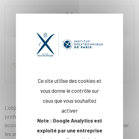
22 nov. 2022
Recherche, Sciences sociales, CREST
Ce site utilise des cookies et
vous donne le contrôle sur
ceux que vous souhaitez
L'objectif du projet FINDME, dirigé par Félix Tropf,
activer
professeur adjoint au Centre de recherche en
Note : Google Analytics est
économie et en statistique (CREST*), est de replacer
exploité par une entreprise
les sciences sociales dans un contexte