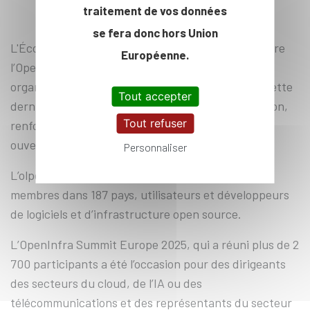
traitement de vos données
se fera donc hors Union
L'École polytechnique a accueilli du 17 au 19 octobre
Européenne.
l’OpenIfra Summit Europe 2025, premier sommet
organisé par l’OpenInfra Foundation depuis que cette
Tout accepter
dernière a officiellement rejoint la Linux Foundation,
Tout refuser
renforçant la collaboration entre les technologies
ouvertes les plus déployées dans le monde.
Personnaliser
L’olpenInfra Foundation fédère plus de 110 000
membres dans 187 pays, utilisateurs et développeurs
de logiciels et d’infrastructure open source.
L’OpenInfra Summit Europe 2025, qui a réuni plus de 2
700 participants a été l’occasion pour des dirigeants
des secteurs du cloud, de l’IA ou des
télécommunications et des représentants du secteur