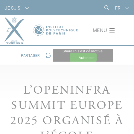
Aller
Panneau de gestion des cookies
JE SUIS
FR
au
contenu
principal
MENU
ShareThis est désactivé.
PARTAGER
Autoriser
L’OPENINFRA
SUMMIT EUROPE
2025 ORGANISÉ À