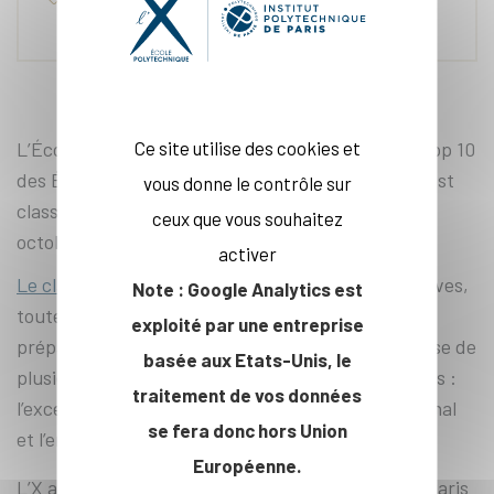
Ce site utilise des cookies et
L’École polytechnique est à nouveau en tête du Top 10
des Écoles d’ingénieurs d’excellence françaises post
vous donne le contrôle sur
classes préparatoires, publié par Le Figaro, le 13
ceux que vous souhaitez
octobre.
activer
Le classement
porte sur les Écoles les plus sélectives,
Note : Google Analytics est
toutes accessibles après deux années de classes
exploité par une entreprise
préparatoires scientifiques. Il est réalisé sur la base de
basée aux Etats-Unis, le
plusieurs indicateurs regroupés en trois catégories :
traitement de vos données
l’excellence académique, l’ouverture à l’international
se fera donc hors Union
et l’employabilité des diplômés.
Européenne.
L’X affiche un score de 19,0 sur 20 devant Mines Paris