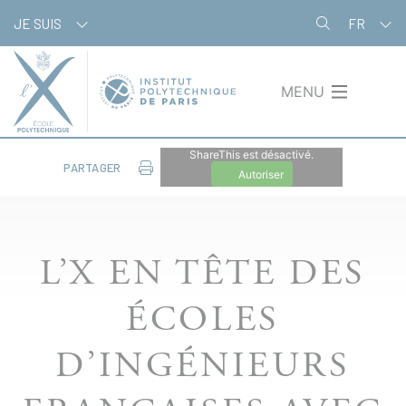
Aller
Panneau de gestion des cookies
JE SUIS
FR
au
contenu
principal
MENU
ShareThis est désactivé.
PARTAGER
Autoriser
L’X EN TÊTE DES
ÉCOLES
D’INGÉNIEURS