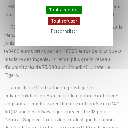
– PSL (17,7) qui ravit pour la première fois la deuxième
Tout accepter
place à CentraleSupélec (3e avec un score de 17,4).
Tout refuser
« L’X conserve sa première place avant tout grâce à la
Personnaliser
réussite professionnelle de ses diplômés. Ceux-ci
jouissent à la fois du salaire de sortie le plus élevé
(48400 euros bruts par an, 10000 euros de plus que la
médiane des ingénieurs) et du plus grand réseau
d’alumni (près de 73.000 sur LinkedIn) », note Le
Figaro.
« La meilleure illustration du prestige des
polytechniciens en France est le nombre d’entre eux
siégeant au comité exécutif d’une entreprise du CAC
40 (63 anciens élèves ingénieurs contre 18 pour
CentraleSupélec, la deuxième), ainsi que le nombre
des fondateurs de start-up du Next120 de la French