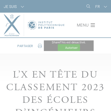
Aller
Panneau de gestion des cookies
JE SUIS
FR
au
contenu
principal
MENU
ShareThis est désactivé.
PARTAGER
Autoriser
L’X EN TÊTE DU
CLASSEMENT 2023
DES ÉCOLES