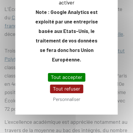
activer
L’École polytechnique est également arrivée en tête
Note : Google Analytics est
du
Classement 2023 des Écoles d’ingénieurs
exploité par une entreprise
françaises publié par Le Figaro Étudiant
, le 9
basée aux Etats-Unis, le
décembre 2022 et du
classement de l’Usine Nouvelle
.
traitement de vos données
se fera donc hors Union
Trois autres Écoles membres fondatrices de
l’Institut
Polytechnique de Paris
figurent dans le Top 10 du
Européenne.
classement de l’Étudiant : Télécom Paris, 2e du
classement avec un score de 94 points ; l’ENSTA Paris
Tout accepter
en 4e position avec 90 points et l’ENSAE Paris en 10e
Tout refuser
position avec 83 points. Télécom SudParis, cinquième
Personnaliser
École fondatrice d’IP Paris se classe au 26e rang avec
72 points.
L’excellence académique est appréciée notamment au
travers de la moyenne au bac des intégrés, du nombre