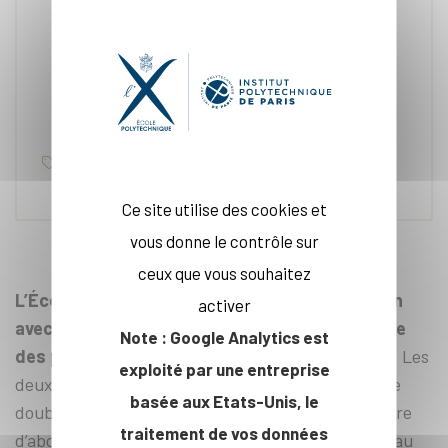
28 jan. 2025
International
Ce site utilise des cookies et
vous donne le contrôle sur
ceux que vous souhaitez
L’École polytechnique renforce sa collaboration
activer
avec l’université Tecnológico de Monterrey, l’une
Note : Google Analytics est
des plus prestigieuses universités du Mexique
. Les
exploité par une entreprise
deux partenaires mettent en place un parcours de
basée aux Etats-Unis, le
double-diplôme permettant aux étudiants de suivre
traitement de vos données
d’abord trois ans d’études de Bachelor of Science au