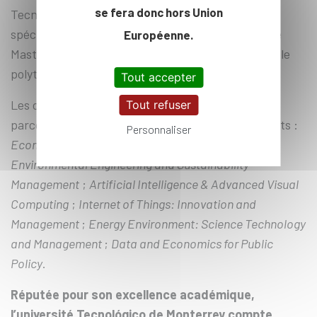
se fera donc hors Union
Tecnológico de Monterrey, et de poursuivre leur
spécialisation ensuite au sein d’un programmes de
Européenne.
Master of Science and Technology (MSc&T) à l’École
polytechnique.
Tout accepter
Les candidats auront alors le choix entre les six
Tout refuser
parcours de spécialisation de MSc&T de l’X suivants :
Personnaliser
Economics for Smart Cities and Climate Policy
;
Environmental Engineering and Sustainability
Management
;
Artificial Intelligence & Advanced Visual
Computing
;
Internet of Things: Innovation and
Management
;
Energy Environment: Science Technology
and Management
;
Data and Economics for Public
Policy
.
Réputée pour son excellence académique,
l’université Tecnológico de Monterrey compte