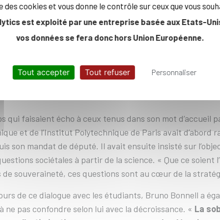
ise des cookies et vous donne le contrôle sur ceux que vous souh
de ce plaidoyer inlassable pour l’innovation et la science, 
lytics est exploité par une entreprise basée aux Etats-Unis
forme que vous portez, c’est le symbole de cette déterminat
 notre condition dans cette gigantesque bataille [la transiti
vos données se fera donc hors Union Européenne.
is surtout
un formidable défi au génie humain
. C’est à v
»
Tout accepter
Tout refuser
Personnaliser
 SOBRIÉTÉ, PAS LA DÉCROIS
s qui faisaient écho à ceux tenus dans son mot d’accueil pa
ique et de l’Institut Polytechnique de Paris avait d’abord 
is son mandat de député. Il avait ensuite insisté sur l’objec
estions sociétales à partir de la science. « Que ce soient l’IA
 de souveraineté, ces questions sont au cœur de la stratégi
ours de ce dialogue avec les étudiants, Bruno Bonnell a é
 à ne pas confondre selon lui avec la décroissance. «
La sob