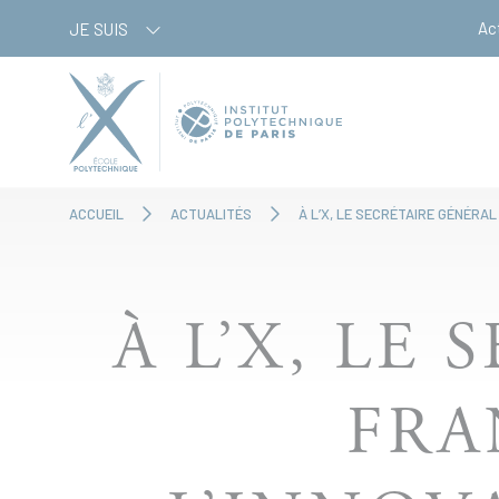
Aller
Panneau de gestion des cookies
Ac
JE SUIS
au
contenu
principal
ACCUEIL
ACTUALITÉS
À L’X, LE SECRÉTAIRE GÉNÉRAL
À L’X, LE
FRA