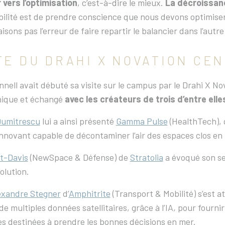
r vers l’optimisation
, c’est-à-dire le mieux.
La décroissan
ilité est de prendre conscience que nous devons optimiser
isons pas l’erreur de faire repartir le balancier dans l’autre
TE DU DRAHI X NOVATION CE
nell avait débuté sa visite sur le campus par le Drahi X Nov
nique et échangé
avec les créateurs de trois d’entre elle
umitrescu
lui a ainsi présenté
Gamma Pulse
(HealthTech), q
innovant capable de décontaminer l’air des espaces clos en
t-Davis
(NewSpace & Défense) de
Stratolia
a évoqué son se
olution.
exandre Stegner
d’
Amphitrite
(Transport & Mobilité) s’est at
de multiples données satellitaires, grâce à l’IA, pour fourn
s destinées à prendre les bonnes décisions en mer.