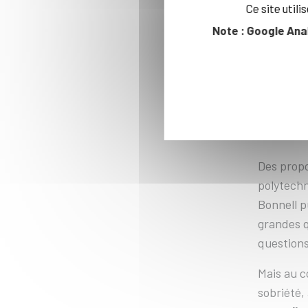
Ce site util
Au cours 
Note : Google Ana
« Cet uni
améliorer
crise, ma
meilleur. 
« LA
Des propo
polytechn
Bonnell pu
grandes qu
questions
Mais au c
sobriété,