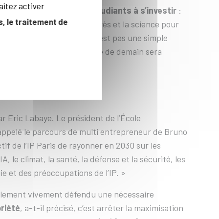
aitez activer
Bruno Bonnell
a invité les étudiants à s’investir
:
, le traitement de
ion à faire avancer le progrès et la science pour
on écologique, ndlr], qui n’est pas une simple
ous de déterminer si le monde de demain sera
SANCE »
r Eric Labaye. Le président de l’École
rappelé le parcours de multi entrepreneur de Bruno
tif de l’IP Paris de rayonner en 2030 sur les
, le climat, la santé, la défense et la sécurité, les
e et des préoccupations de l’IP. »
galement vivement défendu une nécessaire
riété
, a-t-il précisé, c’est arrêter la maximisation