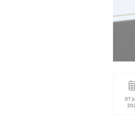
07 j
20