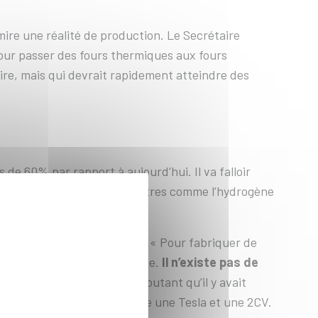
mire une réalité de production. Le Secrétaire
pour passer des fours thermiques aux fours
re, mais qui devrait rapidement atteindre des
 de 60% par rapport à aujourd’hui. Il va falloir
es et nucléaire. A côté, d’autres comme l’hydrogène
e, Bruno Bonnell a répondu : « Pour fabriquer de
. Le nucléaire est une piste.
Il n’existe pas de
 positions idéologiques » ajoutant qu’il y avait
celles des années 70 qu’entre une Tesla et une 2CV.