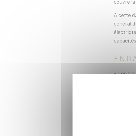
couvre la
A cette d
général d
électriqu
capacités
ENG
« Les bes
trouver d
se dévelo
Interrogé
l’hydrogè
solution
autant de