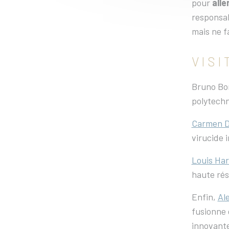
pour
alle
responsab
mais ne fa
VISI
Bruno Bon
polytech
Carmen D
virucide 
Louis Har
haute rés
Enfin,
Al
fusionne 
innovante