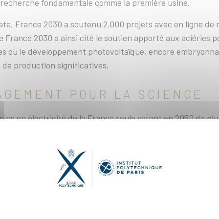
 recherche fondamentale comme la première usine.
ate, France 2030 a soutenu 2.000 projets avec en ligne de 
e France 2030 a ainsi cité le soutien apporté aux aciéries 
es ou le développement photovoltaïque, encore embryonnai
 de production significatives.
AGEMENT POUR LA SCIENCE
oins en électricité de la France seule seront en 2050 de plus
es sources d’énergie. On les connaît : énergies renouvelabl
ppent », a poursuivi Bruno Bonnell.
 par un étudiant sur le choix français de l’énergie nucléair
ne décarbonée, nous avons besoin d’une énergie décarbonée
s magiques
, mais en matière d’énergie, il faut se garder des
 différence entre les technologies nucléaires actuelles et 