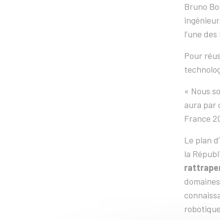
Bruno Bon
ingénieur
l’une des
Pour réus
technolog
« Nous s
aura par 
France 20
Le plan d
la Répub
rattraper
domaines 
connaissa
robotique