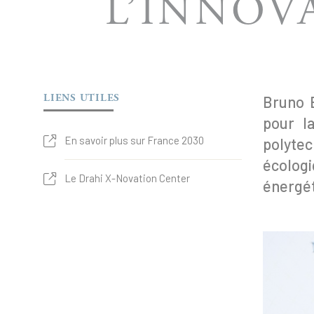
L’INNOV
LIENS UTILES
Bruno B
pour l
En savoir plus sur France 2030
polytec
écologi
Le Drahi X-Novation Center
énergét