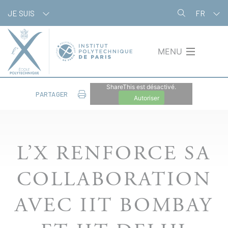
Aller
Panneau de gestion des cookies
JE SUIS
FR
au
contenu
principal
MENU
ShareThis est désactivé.
PARTAGER
Autoriser
L’X RENFORCE SA
COLLABORATION
AVEC IIT BOMBAY