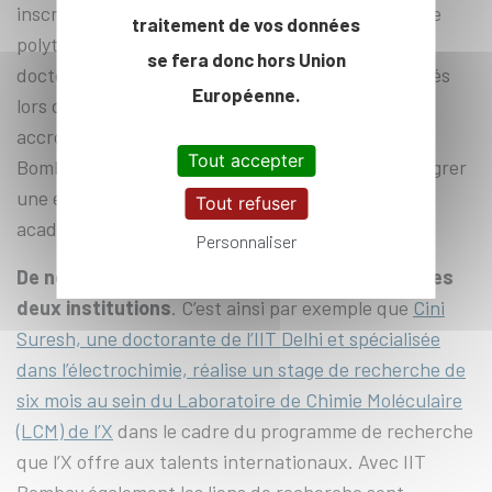
inscrits dans un programme académique de l’Ecole
traitement de vos données
polytechnique, du Bachelor of Sciences au niveau
se fera donc hors Union
doctoral. Les accords d’échange académique signés
Européenne.
lors de ce déplacement seront des leviers pour
accroître la notoriété de l’X, de l’IIT Delhi et d’IIT
Tout accepter
Bombay auprès de leurs étudiants désireux d’intégrer
une expérience à l’étranger à leur parcours
Tout refuser
académique.
Personnaliser
De nombreux liens existaient déjà entre l’X et les
deux institutions
. C’est ainsi par exemple que
Cini
Suresh, une doctorante de l’IIT Delhi et spécialisée
dans l’électrochimie, réalise un
stage de recherche de
six mois au sein du Laboratoire de Chimie Moléculaire
(LCM) de l’X
dans le cadre du programme de recherche
que l’X offre aux talents internationaux. Avec IIT