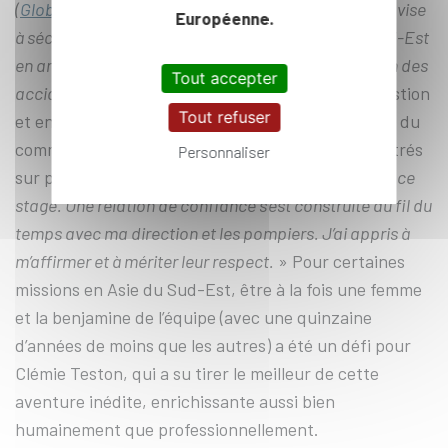
(
Global Port Safety
), dont la DCSD est à l’initiative. Il vise
Européenne.
à sécuriser les ports majeurs d’Asie du Sud et du Sud-Est
en améliorant la prévention des risques et la gestion des
Tout accepter
accidents.
» Elle acquiert des compétences en gestion
Tout refuser
et en pilotage de projets internationaux aux côtés du
commandant Dumaz et des autres cadres rencontrés
Personnaliser
sur place. «
J’ai été bien accompagnée au cours de ce
stage. Une relation de confiance s’est construite au fil du
temps avec ma direction et les pompiers. J’ai appris à
m’affirmer et à mériter leur respect.
» Pour certaines
missions en Asie du Sud-Est, être à la fois une femme
et la benjamine de l’équipe (avec une quinzaine
d’années de moins que les autres) a été un défi pour
Clémie Teston, qui a su tirer le meilleur de cette
aventure inédite, enrichissante aussi bien
humainement que professionnellement.