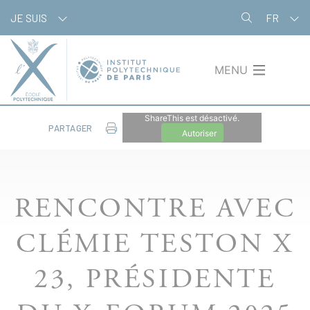
Aller
Panneau de gestion des cookies
JE SUIS
FR
au
contenu
principal
MENU
ShareThis est désactivé.
PARTAGER
Autoriser
RENCONTRE AVEC
CLÉMIE TESTON X
23, PRÉSIDENTE