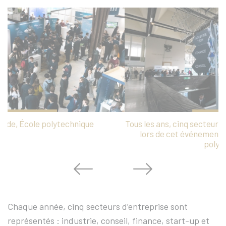
Tous les ans, cinq secteurs d’entreprise sont représentés
lors de cet événement. © Jérémy Barande, École
2
polytechnique
Chaque année, cinq secteurs d’entreprise sont
représentés : industrie, conseil, finance, start-up et