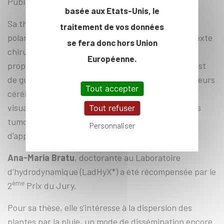
Public.
basée aux Etats-Unis, le
Sa thèse porte sur l’intégration de l’imagerie
traitement de vos données
polarimétrique de Mueller à grand champ en contexte
se fera donc hors Union
chirurgical. L’imagerie polarimétrique utilise une
Européenne.
propriété de la lumière, la polarisation. Le but ici est
de guider en temps réel pour la détection des tumeurs
Tout accepter
cérébrales. L’objectif principal est d’améliorer la
visualisation des limites entre tissus sains et tissus
Tout refuser
tumoraux, en utilisant notamment des méthodes
Personnaliser
d’apprentissage automatique et profond.
Ana-Maria Bratu
, doctorante au Laboratoire
d’hydrodynamique (LadHyX*) a été récompensée par le
ème
2
Prix du Jury.
Pour sa thèse, elle s'intéresse à la dispersion des
plantes par la pluie, un mode de dissémination encore