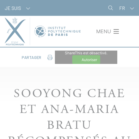
Aller
Panneau de gestion des cookies
JE SUIS
FR
au
contenu
principal
MENU
ShareThis est désactivé.
PARTAGER
Autoriser
SOOYONG CHAE
ET ANA-MARIA
BRATU