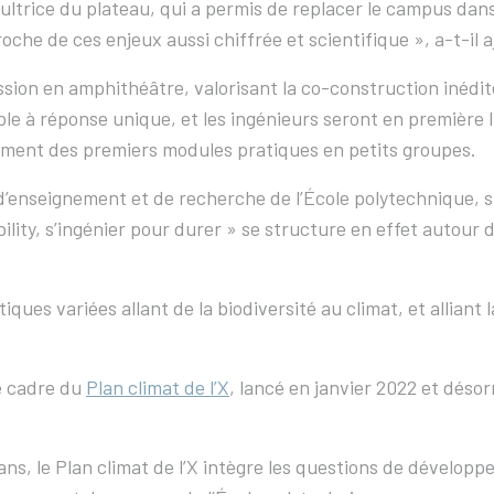
trice du plateau, qui a permis de replacer le campus dans 
roche de ces enjeux aussi chiffrée et scientifique », a-t-il a
ssion en amphithéâtre, valorisant la co-construction inédit
imple à réponse unique, et les ingénieurs seront en première
cement des premiers modules pratiques en petits groupes.
’enseignement et de recherche de l’École polytechnique, spé
lity, s’ingénier pour durer » se structure en effet autour
ques variées allant de la biodiversité au climat, et alliant 
e cadre du
Plan climat de l’X
, lancé en janvier 2022 et déso
q ans, le Plan climat de l’X intègre les questions de dével