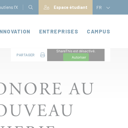
utiens l'X
Espace étudiant
FR
INNOVATION
ENTREPRISES
CAMPUS
ShareThis est désactivé.
PARTAGER
Autoriser
ONORE AU
OUVEAU