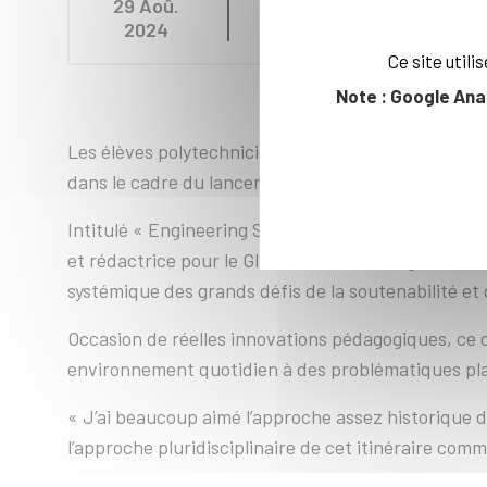
29 Aoû.
2024
Ce site util
Note : Google Ana
Les élèves polytechniciens de la promotion 2023
dans le cadre du lancement d’un nouveau cours sur
Intitulé « Engineering Sustainability, s’ingénier p
et rédactrice pour le GIEC, ce cours collégial de 
systémique des grands défis de la soutenabilité et
Occasion de réelles innovations pédagogiques, ce 
environnement quotidien à des problématiques pl
« J’ai beaucoup aimé l’approche assez historique de
l’approche pluridisciplinaire de cet itinéraire com