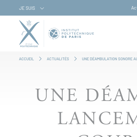
Aller
Panneau de gestion des cookies
Ac
JE SUIS
au
contenu
principal
ACCUEIL
ACTUALITÉS
UNE DÉAMBULATION SONORE AU
UNE DÉA
LANCE