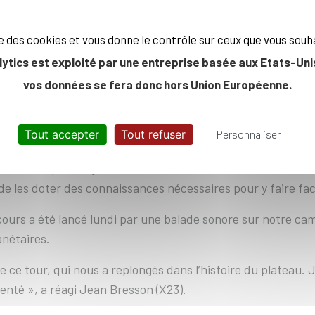
ise des cookies et vous donne le contrôle sur ceux que vous souh
lytics est exploité par une entreprise basée aux Etats-Unis
vos données se fera donc hors Union Européenne.
 ont commencé leur deuxième année par une redécouverte 
 l’ingénierie durable.
Tout accepter
Tout refuser
Personnaliser
our durer », piloté par l’économiste Céline Guivarch, spécia
40 heures a pour objectif de donner aux élèves de 2ème anné
 de les doter des connaissances nécessaires pour y faire fac
cours a été lancé lundi par une balade sonore sur notre ca
anétaires.
 ce tour, qui nous a replongés dans l’histoire du plateau. J
menté », a réagi Jean Bresson (X23).