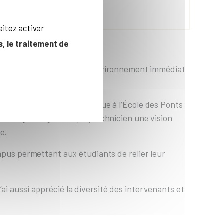
aitez activer
, le traitement de
de leur campus et de son environnement immédiat
liste du changement climatique à l’École des Ponts
e du cycle ingénieur polytechnicien une vision
e.
mpus permettant aux étudiants de relier leur
’ai aussi apprécié la diversité des intervenants et